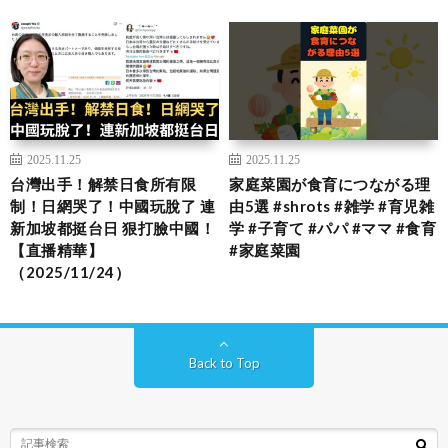
2025.11.25
2025.11.25
台灣出手！解禁日食所有限
家庭菜園が食育につながる理
制！日網哭了！中國玩脫了 連
由5選 #shrots #雑学 #育児雑
新加坡都挺台日 狠打臉中國！
学 #子育て #パパ #ママ #食育
【直播精華】
#家庭菜園
（2025/11/24）
Back to Top