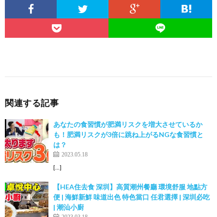
関連する記事
あなたの食習慣が肥満リスクを増大させているか
も！肥満リスクが3倍に跳ね上がるNGな食習慣と
は？
2023.05.18
[…]
【HEA住去食 深圳】高質潮州餐廳 環境舒服 地點方
便 | 海鮮新鮮 味道出色 特色當口 任君選擇 | 深圳必吃
| 潮汕小廚
2023.03.18