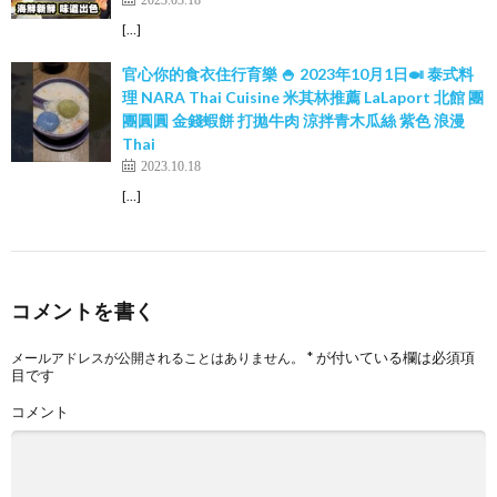
[…]
官心你的食衣住行育樂 🍚 2023年10月1日🍛 泰式料
理 NARA Thai Cuisine 米其林推薦 LaLaport 北館 團
團圓圓 金錢蝦餅 打拋牛肉 涼拌青木瓜絲 紫色 浪漫
Thai
2023.10.18
[…]
コメントを書く
*
が付いている欄は必須項
メールアドレスが公開されることはありません。
目です
コメント