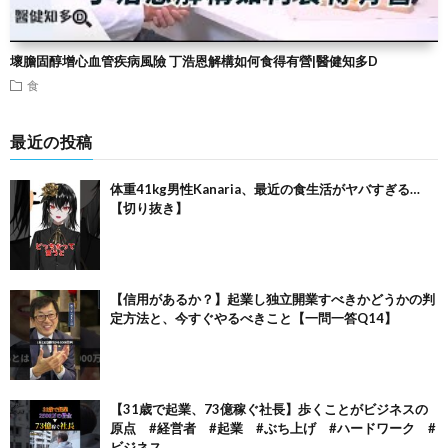
壞膽固醇增心血管疾病風險 丁浩恩解構如何食得有營|醫健知多D
食
最近の投稿
体重41kg男性Kanaria、最近の食生活がヤバすぎる…
【切り抜き】
【信用があるか？】起業し独立開業すべきかどうかの判
定方法と、今すぐやるべきこと【一問一答Q14】
【31歳で起業、73億稼ぐ社長】歩くことがビジネスの
原点 #経営者 #起業 #ぶち上げ #ハードワーク #
ビジネス