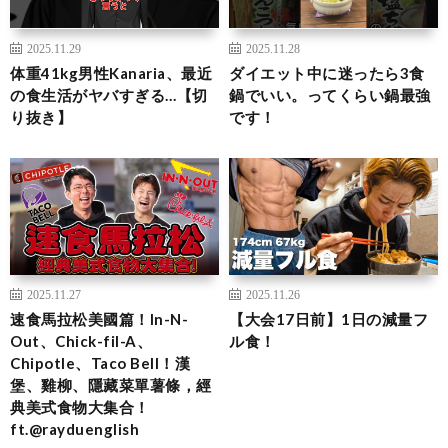
2025.11.29
2025.11.28
体重41kg男性Kanaria、最近
ダイエット中に迷ったら3食
の食生活がヤバすぎる…【切
鍋でいい。ってくらい鍋最強
り抜き】
です！
2025.11.27
2025.11.26
速食馬拉松美國篇！In-N-
【大会17日前】1日の減量フ
Out、Chick-fil-A、
ル食！
Chipotle、Taco Bell！漢
堡、雞柳、隱藏菜單薯條，經
典美式食物大集合！
ft.@rayduenglish