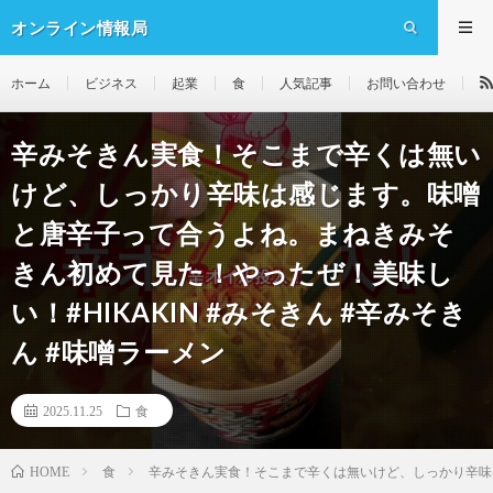
オンライン情報局
ホーム
ビジネス
起業
食
人気記事
お問い合わせ
辛みそきん実食！そこまで辛くは無い
けど、しっかり辛味は感じます。味噌
と唐辛子って合うよね。まねきみそ
きん初めて見た！やったぜ！美味し
い！#HIKAKIN #みそきん #辛みそき
ん #味噌ラーメン
2025.11.25
食
食
辛みそきん実食！そこまで辛くは無いけど、しっかり辛味は感
HOME