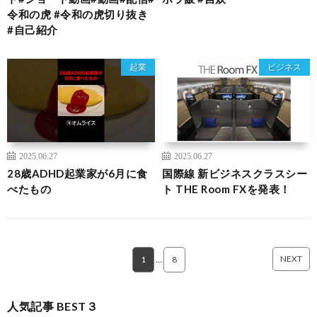
令和の虎 #令和の虎切り抜き
#自己紹介
起業
ビジネス
2025.06.27
2025.06.27
28歳ADHD起業家が6月に食
国際線 新ビジネスクラスシー
べたもの
ト THE Room FXを発表！
NEXT
1
…
8
人気記事 BEST３