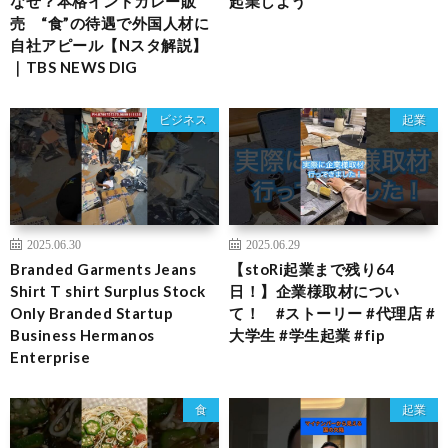
なぜ？本格インドカレー販
起業しよう
売 “食”の待遇で外国人材に
自社アピール【Nスタ解説】
｜TBS NEWS DIG
ビジネス
起業
2025.06.30
2025.06.29
Branded Garments Jeans
【stoRi起業まで残り64
Shirt T shirt Surplus Stock
日！】企業様取材につい
Only Branded Startup
て！ #ストーリー #代理店 #
Business Hermanos
大学生 #学生起業 #fip
Enterprise
食
起業