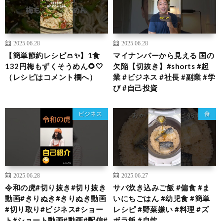
2025.06.28
2025.06.28
【簡単節約レシピ👛✨】1食
マイナンバーから見える 国の
132円梅もずくそうめん🌻🤍
欠陥【切抜き】#shorts #起
（レシピはコメント欄へ）
業 #ビジネス #社長 #副業 #学
び #自己投資
ビジネス
食
2025.06.28
2025.06.27
令和の虎#切り抜き#切り抜き
サバ炊き込みご飯 #偏食 #ま
動画#きりぬき#きりぬき動画
いにちごはん #幼児食 #簡単
#切り取り#ビジネス#ショー
レシピ #野菜嫌い #料理 #ズ
ト#ショート動画#動画#配信#
ボラ飯 #自炊