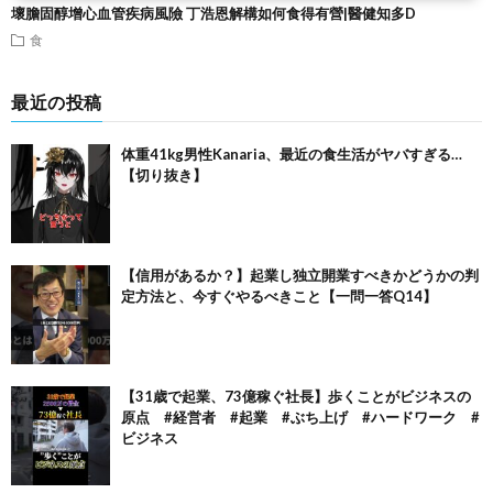
壞膽固醇增心血管疾病風險 丁浩恩解構如何食得有營|醫健知多D
食
最近の投稿
体重41kg男性Kanaria、最近の食生活がヤバすぎる…
【切り抜き】
【信用があるか？】起業し独立開業すべきかどうかの判
定方法と、今すぐやるべきこと【一問一答Q14】
【31歳で起業、73億稼ぐ社長】歩くことがビジネスの
原点 #経営者 #起業 #ぶち上げ #ハードワーク #
ビジネス