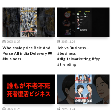
2025.11.27
2025.11.26
Wholesale price Belt And
Job vs Business…..
Purse All india Delevery 🚚
#business
#business
#digitalmarketing #fyp
#trending
2025.11.25
2025.11.24