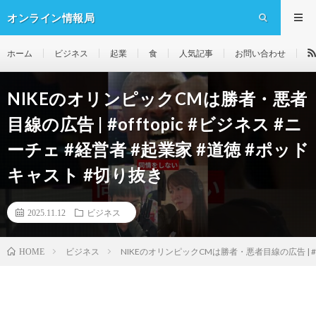
オンライン情報局
ホーム
ビジネス
起業
食
人気記事
お問い合わせ
NIKEのオリンピックCMは勝者・悪者
目線の広告 | #offtopic #ビジネス #ニ
ーチェ #経営者 #起業家 #道徳 #ポッド
キャスト #切り抜き
2025.11.12
ビジネス
ビジネス
NIKEのオリンピックCMは勝者・悪者目線の広告 | #of
HOME