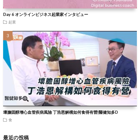
Day 6 オンラインビジネス起業家インタビュー
起業
壞膽固醇增心血管疾病風險 丁浩恩解構如何食得有營|醫健知多D
食
最近の投稿