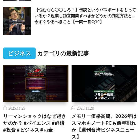
【悩むなら〇〇しろ！】伝説というパスポートをもって
いるか？起業し独立開業すべきかどうかの判定方法と、
今すぐやるべきこと【一問一答Q14】
ビジネス
カテゴリの最新記事
2025.11.29
2025.11.28
リーマンショックはなぜ起き
メモリー価格高騰、2026年は
たのか？ #バイエンス #経済
スマホもノートPCも前年割れ
#投資 #ビジネス #お金
か【週刊台湾ビジネスニュー
ス】