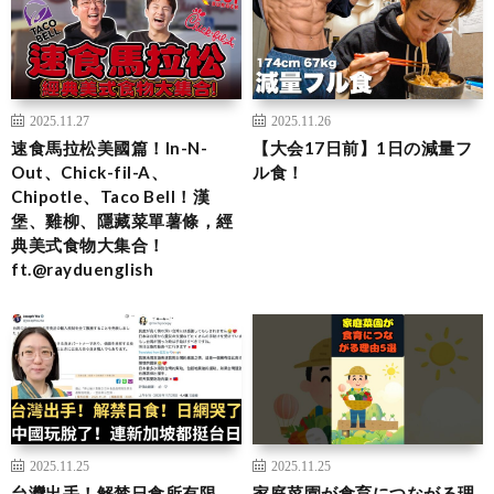
2025.11.27
2025.11.26
速食馬拉松美國篇！In-N-
【大会17日前】1日の減量フ
Out、Chick-fil-A、
ル食！
Chipotle、Taco Bell！漢
堡、雞柳、隱藏菜單薯條，經
典美式食物大集合！
ft.@rayduenglish
2025.11.25
2025.11.25
台灣出手！解禁日食所有限
家庭菜園が食育につながる理