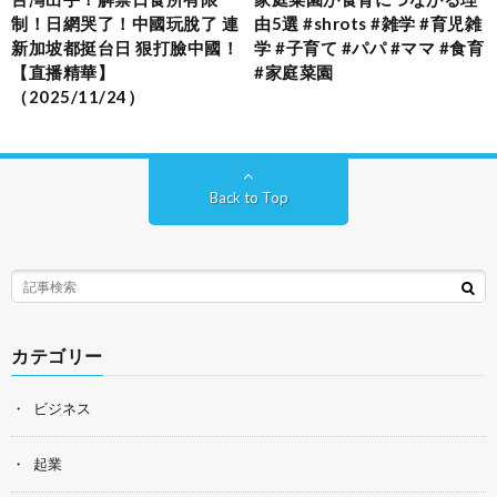
制！日網哭了！中國玩脫了 連
由5選 #shrots #雑学 #育児雑
新加坡都挺台日 狠打臉中國！
学 #子育て #パパ #ママ #食育
【直播精華】
#家庭菜園
（2025/11/24）
Back to Top
カテゴリー
ビジネス
起業