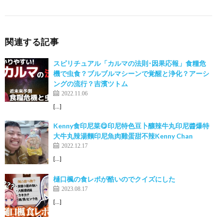
関連する記事
スピリチュアル「カルマの法則･因果応報」食糧危
機で虫食？ブルブルマシーンで覚醒と浄化？アーシ
ングの流行？吉濱ツトム
2022.11.06
[…]
Kenny食印尼菜😋印尼特色豆卜釀辣牛丸印尼醬爆特
大牛丸辣湯麵印尼魚肉雞蛋甜不辣Kenny Chan
2022.12.17
[…]
樋口楓の食レポが酷いのでクイズにした
2023.08.17
[…]