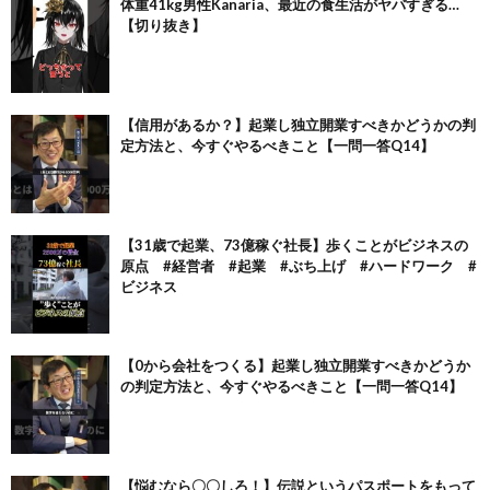
体重41kg男性Kanaria、最近の食生活がヤバすぎる…
【切り抜き】
【信用があるか？】起業し独立開業すべきかどうかの判
定方法と、今すぐやるべきこと【一問一答Q14】
【31歳で起業、73億稼ぐ社長】歩くことがビジネスの
原点 #経営者 #起業 #ぶち上げ #ハードワーク #
ビジネス
【0から会社をつくる】起業し独立開業すべきかどうか
の判定方法と、今すぐやるべきこと【一問一答Q14】
【悩むなら〇〇しろ！】伝説というパスポートをもって