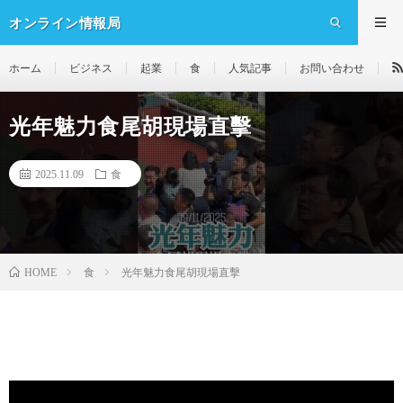
オンライン情報局
ホーム
ビジネス
起業
食
人気記事
お問い合わせ
光年魅力食尾胡現場直擊
2025.11.09
食
食
光年魅力食尾胡現場直擊
HOME