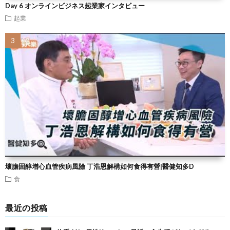
Day 6 オンラインビジネス起業家インタビュー
起業
壞膽固醇增心血管疾病風險 丁浩恩解構如何食得有營|醫健知多D
食
最近の投稿