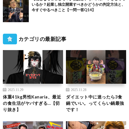
いるか？起業し独立開業すべきかどうかの判定方法と、
今すぐやるべきこと【一問一答Q14】
食
カテゴリの最新記事
2025.11.29
2025.11.28
体重41kg男性Kanaria、最近
ダイエット中に迷ったら3食
の食生活がヤバすぎる…【切
鍋でいい。ってくらい鍋最強
り抜き】
です！