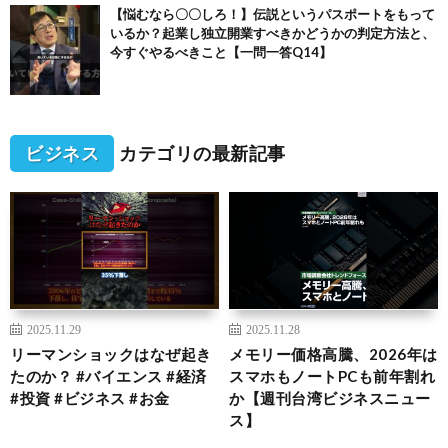
【悩むなら〇〇しろ！】伝説というパスポートをもって
いるか？起業し独立開業すべきかどうかの判定方法と、
今すぐやるべきこと【一問一答Q14】
ビジネス
カテゴリの最新記事
2025.11.29
2025.11.28
リーマンショックはなぜ起き
メモリー価格高騰、2026年は
たのか？ #バイエンス #経済
スマホもノートPCも前年割れ
#投資 #ビジネス #お金
か【週刊台湾ビジネスニュー
ス】