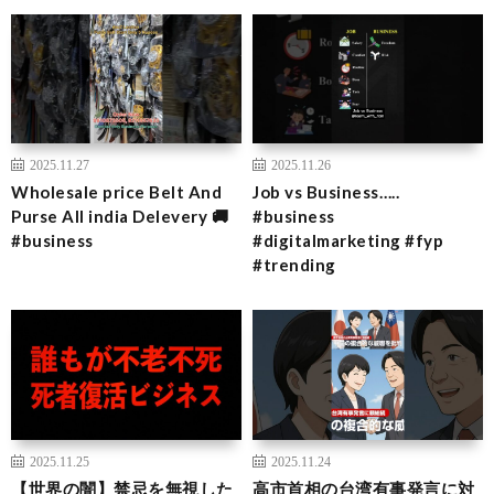
2025.11.27
2025.11.26
Wholesale price Belt And
Job vs Business…..
Purse All india Delevery 🚚
#business
#business
#digitalmarketing #fyp
#trending
2025.11.25
2025.11.24
【世界の闇】禁忌を無視した
高市首相の台湾有事発言に対