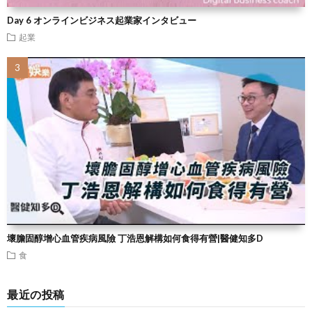
Day 6 オンラインビジネス起業家インタビュー
起業
壞膽固醇增心血管疾病風險 丁浩恩解構如何食得有營|醫健知多D
食
最近の投稿