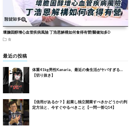
壞膽固醇增心血管疾病風險 丁浩恩解構如何食得有營|醫健知多D
食
最近の投稿
体重41kg男性Kanaria、最近の食生活がヤバすぎる…
【切り抜き】
【信用があるか？】起業し独立開業すべきかどうかの判
定方法と、今すぐやるべきこと【一問一答Q14】