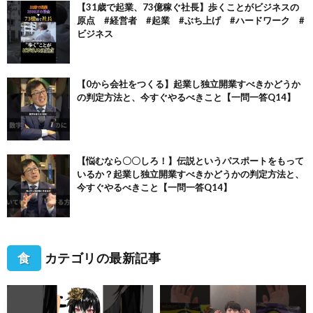
【31歳で起業、73億稼ぐ社長】歩くことがビジネスの
原点 #経営者 #起業 #ぶち上げ #ハードワーク #
ビジネス
【0から会社をつくる】起業し独立開業すべきかどうか
の判定方法と、今すぐやるべきこと【一問一答Q14】
【悩むなら〇〇しろ！】伝説というパスポートをもって
いるか？起業し独立開業すべきかどうかの判定方法と、
今すぐやるべきこと【一問一答Q14】
食
カテゴリの最新記事