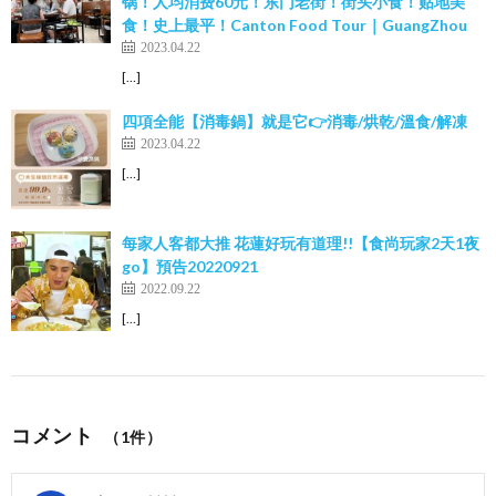
锅！人均消费60元！东门老街！街头小食！贴地美
食！史上最平！Canton Food Tour｜GuangZhou
2023.04.22
[…]
四項全能【消毒鍋】就是它👉消毒/烘乾/溫食/解凍
2023.04.22
[…]
每家人客都大推 花蓮好玩有道理!!【食尚玩家2天1夜
go】預告20220921
2022.09.22
[…]
コメント
（1件）