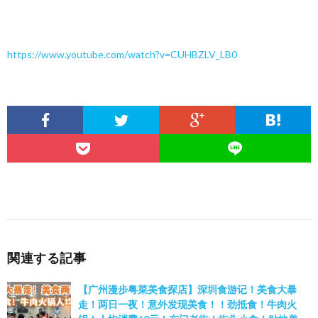
https://www.youtube.com/watch?v=CUHBZLV_LB0
関連する記事
【广州漫步粤菜美食探店】深圳食游记！美食大暴
走！两日一夜！意外发现美食！！劲抵食！牛肉火