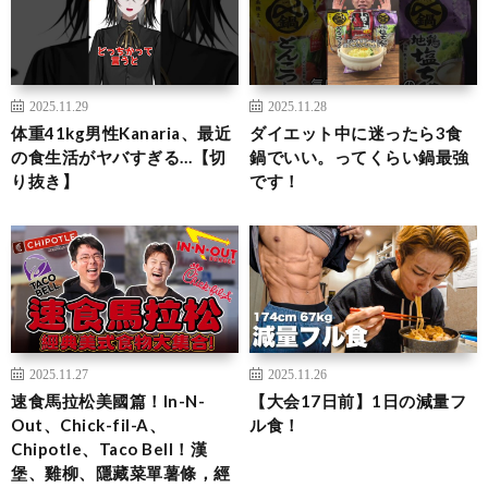
2025.11.29
2025.11.28
体重41kg男性Kanaria、最近
ダイエット中に迷ったら3食
の食生活がヤバすぎる…【切
鍋でいい。ってくらい鍋最強
り抜き】
です！
2025.11.27
2025.11.26
速食馬拉松美國篇！In-N-
【大会17日前】1日の減量フ
Out、Chick-fil-A、
ル食！
Chipotle、Taco Bell！漢
堡、雞柳、隱藏菜單薯條，經