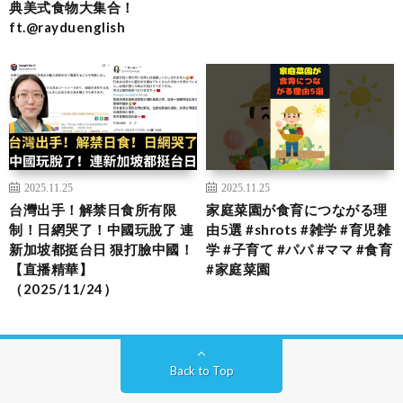
典美式食物大集合！
ft.@rayduenglish
2025.11.25
2025.11.25
台灣出手！解禁日食所有限
家庭菜園が食育につながる理
制！日網哭了！中國玩脫了 連
由5選 #shrots #雑学 #育児雑
新加坡都挺台日 狠打臉中國！
学 #子育て #パパ #ママ #食育
【直播精華】
#家庭菜園
（2025/11/24）
Back to Top