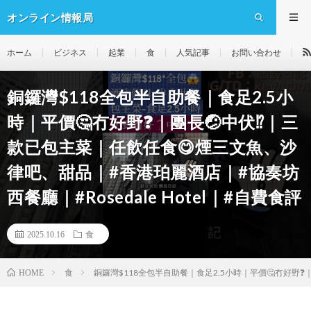
オンライン情報局
ホーム
ビジネス
起業
食
人気記事
お問い合わせ
銅鑼灣$118全包半自助餐｜食足2.5小
時｜平價🤔冇好野❓️｜團長🤕中伏⁉️｜三
款已包主菜｜任飲任食😋煙三文魚、沙
律吧、甜品｜#香港珀麗酒店｜#協奏坊
西餐廳｜#Rosedale Hotel｜#自費食評
2025.10.16
食
食
銅鑼灣$118全包半自助餐｜食足2.5小時｜平價🤔冇好野❓️
HOME