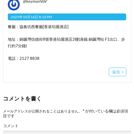
@keymanVoV
2025年10月16日 8:13 PM
餐廳：協奏坊西餐廳[香港珀麗酒店]
地址：銅鑼灣信德街8號香港珀麗酒店2樓(港鐵 銅鑼灣站 F1出口、步
行約7分鐘)
電話：2127 8838
返信
コメントを書く
*
が付いている欄は必須項
メールアドレスが公開されることはありません。
目です
コメント