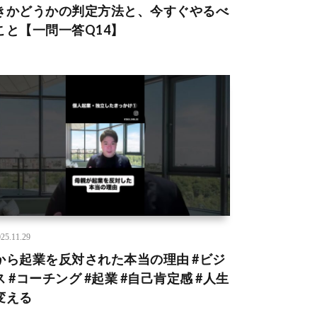
きかどうかの判定方法と、今すぐやるべ
こと【一問一答Q14】
25.11.29
から起業を反対された本当の理由 #ビジ
ス #コーチング #起業 #自己肯定感 #人生
変える