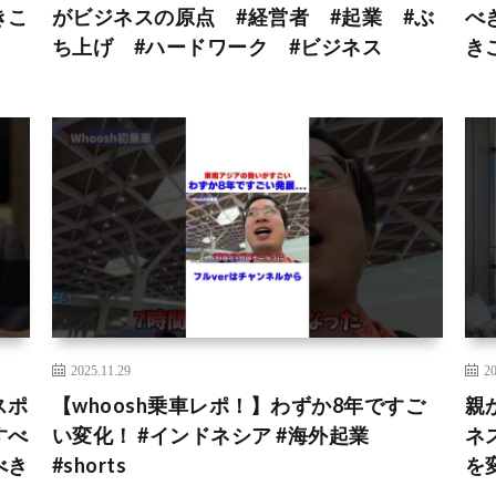
きこ
がビジネスの原点 #経営者 #起業 #ぶ
べ
ち上げ #ハードワーク #ビジネス
き
2025.11.29
20
スポ
【whoosh乗車レポ！】わずか8年ですご
親
すべ
い変化！ #インドネシア #海外起業
ネ
べき
#shorts
を