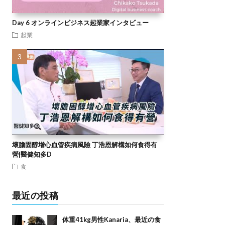
Day 6 オンラインビジネス起業家インタビュー
起業
壞膽固醇增心血管疾病風險 丁浩恩解構如何食得有
營|醫健知多D
食
最近の投稿
体重41kg男性Kanaria、最近の食