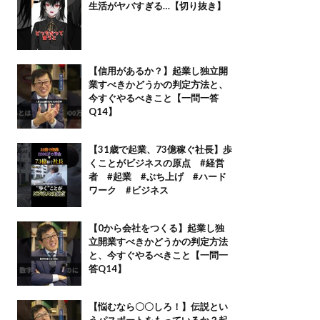
生活がヤバすぎる…【切り抜き】
【信用があるか？】起業し独立開
業すべきかどうかの判定方法と、
今すぐやるべきこと【一問一答
Q14】
【31歳で起業、73億稼ぐ社長】歩
くことがビジネスの原点 #経営
者 #起業 #ぶち上げ #ハード
ワーク #ビジネス
【0から会社をつくる】起業し独
立開業すべきかどうかの判定方法
と、今すぐやるべきこと【一問一
答Q14】
【悩むなら〇〇しろ！】伝説とい
うパスポートをもっているか？起