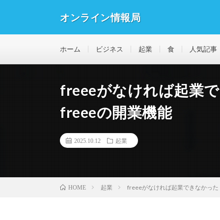
オンライン情報局
ホーム
ビジネス
起業
食
人気記事
freeeがなければ起
freeeの開業機能
2025.10.12
起業
起業
freeeがなければ起業できなかった？
HOME