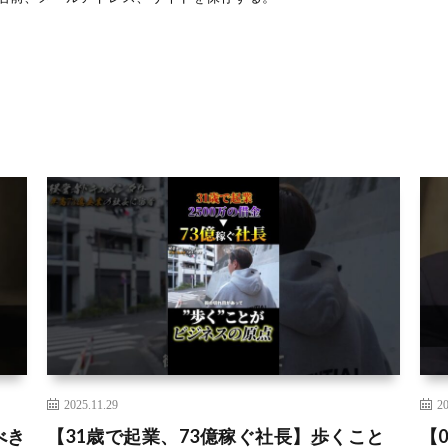
2025.11.29
20
べき
【31歳で起業、73億稼ぐ社長】歩くこと
【