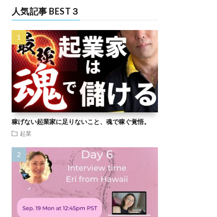
人気記事 BEST３
稼げない起業家に足りないこと、魂で稼ぐ覚悟。
起業