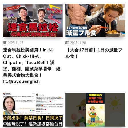
2025.11.27
2025.11.26
速食馬拉松美國篇！In-N-
【大会17日前】1日の減量フ
Out、Chick-fil-A、
ル食！
Chipotle、Taco Bell！漢
堡、雞柳、隱藏菜單薯條，經
典美式食物大集合！
ft.@rayduenglish