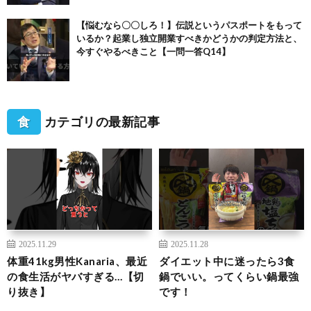
【悩むなら〇〇しろ！】伝説というパスポートをもって
いるか？起業し独立開業すべきかどうかの判定方法と、
今すぐやるべきこと【一問一答Q14】
食
カテゴリの最新記事
2025.11.29
2025.11.28
体重41kg男性Kanaria、最近
ダイエット中に迷ったら3食
の食生活がヤバすぎる…【切
鍋でいい。ってくらい鍋最強
り抜き】
です！