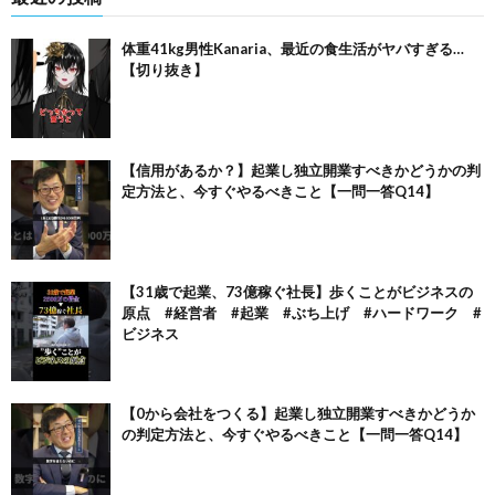
体重41kg男性Kanaria、最近の食生活がヤバすぎる…
【切り抜き】
【信用があるか？】起業し独立開業すべきかどうかの判
定方法と、今すぐやるべきこと【一問一答Q14】
【31歳で起業、73億稼ぐ社長】歩くことがビジネスの
原点 #経営者 #起業 #ぶち上げ #ハードワーク #
ビジネス
【0から会社をつくる】起業し独立開業すべきかどうか
の判定方法と、今すぐやるべきこと【一問一答Q14】