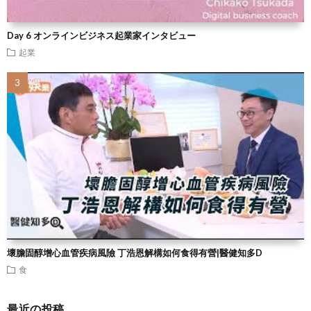
Day 6 オンラインビジネス起業家インタビュー
起業
壞膽固醇增心血管疾病風險 丁浩恩解構如何食得有營|醫健知多D
食
最近の投稿