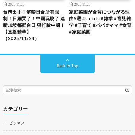
2025.11.25
2025.11.25
台灣出手！解禁日食所有限
家庭菜園が食育につながる理
制！日網哭了！中國玩脫了 連
由5選 #shrots #雑学 #育児雑
新加坡都挺台日 狠打臉中國！
学 #子育て #パパ #ママ #食育
【直播精華】
#家庭菜園
（2025/11/24）
Back to Top
カテゴリー
ビジネス