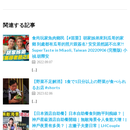
関連する記事
食尚玩家魚肉鄉民【#苗栗】胡家姊弟來到瓜哥的家
鄉 到處都有瓜哥的照片跟簽名? 安安居然認不出來?!
SuperTaste in Miaoli, Taiwan 20220906 (完整版) 小
禎.胡釋安
2022.09.07
[…]
【野菜不足解消】1食で1日分以上の野菜が食べられ
るお店 #shorts
2023.02.06
[…]
【日本酒店自助餐】日本自助餐食到飽平到痴線？｜
神戶星級酒店自助餐開箱｜無敵海景令人食慾大增！|
神戶夜景有多美？｜左撇子夫妻日常｜LHCouple