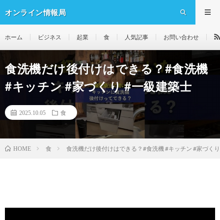
オンライン情報局
ホーム
ビジネス
起業
食
人気記事
お問い合わせ
食洗機だけ後付けはできる？#食洗機
#キッチン #家づくり #一級建築士
2025.10.05
食
食
食洗機だけ後付けはできる？#食洗機 #キッチン #家づくり
HOME