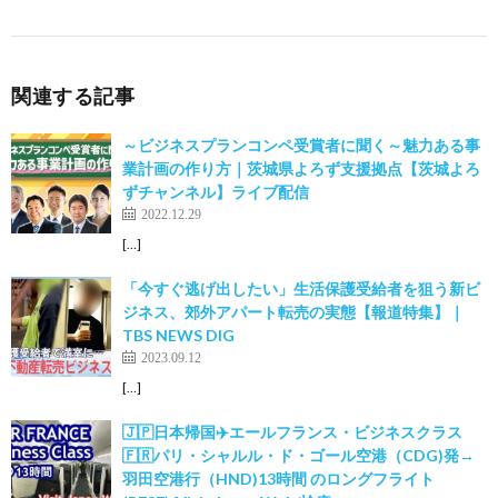
関連する記事
～ビジネスプランコンペ受賞者に聞く～魅力ある事
業計画の作り方｜茨城県よろず支援拠点【茨城よろ
ずチャンネル】ライブ配信
2022.12.29
[…]
「今すぐ逃げ出したい」生活保護受給者を狙う新ビ
ジネス、郊外アパート転売の実態【報道特集】｜
TBS NEWS DIG
2023.09.12
[…]
🇯🇵日本帰国✈️エールフランス・ビジネスクラス
🇫🇷パリ・シャルル・ド・ゴール空港（CDG)発→
羽田空港行（HND)13時間 のロングフライト