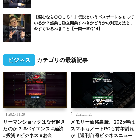
【悩むなら〇〇しろ！】伝説というパスポートをもって
いるか？起業し独立開業すべきかどうかの判定方法と、
今すぐやるべきこと【一問一答Q14】
ビジネス
カテゴリの最新記事
2025.11.29
2025.11.28
リーマンショックはなぜ起き
メモリー価格高騰、2026年は
たのか？ #バイエンス #経済
スマホもノートPCも前年割れ
#投資 #ビジネス #お金
か【週刊台湾ビジネスニュー