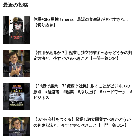
最近の投稿
体重41kg男性Kanaria、最近の食生活がヤバすぎる…
【切り抜き】
【信用があるか？】起業し独立開業すべきかどうかの判
定方法と、今すぐやるべきこと【一問一答Q14】
【31歳で起業、73億稼ぐ社長】歩くことがビジネスの
原点 #経営者 #起業 #ぶち上げ #ハードワーク #
ビジネス
【0から会社をつくる】起業し独立開業すべきかどうか
の判定方法と、今すぐやるべきこと【一問一答Q14】