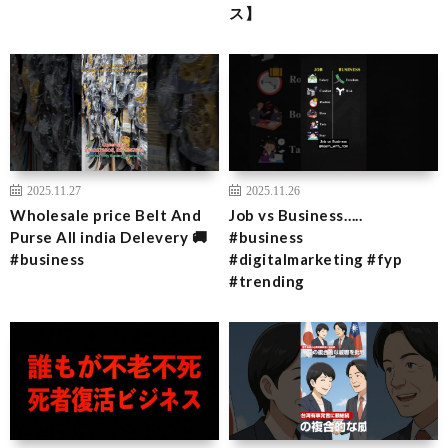
ス】
2025.11.27
2025.11.26
Wholesale price Belt And
Job vs Business…..
Purse All india Delevery 🚚
#business
#business
#digitalmarketing #fyp
#trending