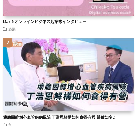
Day 6 オンラインビジネス起業家インタビュー
起業
壞膽固醇增心血管疾病風險 丁浩恩解構如何食得有營|醫健知多D
食