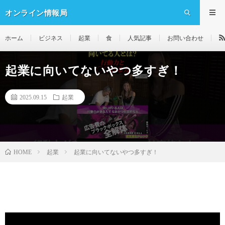
オンライン情報局
ホーム
ビジネス
起業
食
人気記事
お問い合わせ
起業に向いてないやつ多すぎ！
2025.09.15
起業
起業
起業に向いてないやつ多すぎ！
HOME