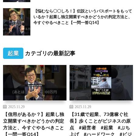
【悩むなら〇〇しろ！】伝説というパスポートをもって
いるか？起業し独立開業すべきかどうかの判定方法と、
今すぐやるべきこと【一問一答Q14】
起業
カテゴリの最新記事
2025.11.29
2025.11.29
【信用があるか？】起業し独
【31歳で起業、73億稼ぐ社
立開業すべきかどうかの判定
長】歩くことがビジネスの原
方法と、今すぐやるべきこと
点 #経営者 #起業 #ぶち
【一問一答Q14】
上げ #ハードワーク #ビジ