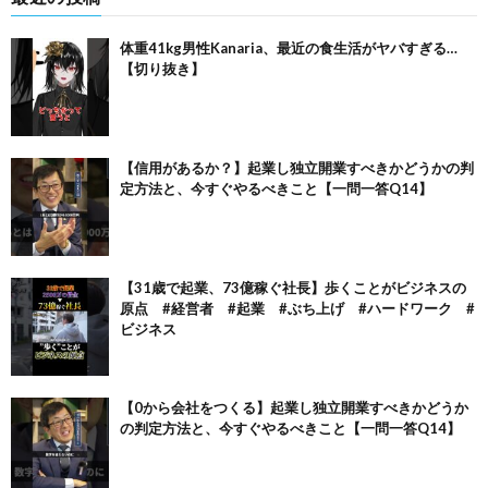
体重41kg男性Kanaria、最近の食生活がヤバすぎる…
【切り抜き】
【信用があるか？】起業し独立開業すべきかどうかの判
定方法と、今すぐやるべきこと【一問一答Q14】
【31歳で起業、73億稼ぐ社長】歩くことがビジネスの
原点 #経営者 #起業 #ぶち上げ #ハードワーク #
ビジネス
【0から会社をつくる】起業し独立開業すべきかどうか
の判定方法と、今すぐやるべきこと【一問一答Q14】