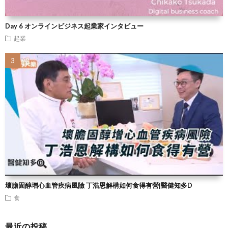
Day 6 オンラインビジネス起業家インタビュー
起業
壞膽固醇增心血管疾病風險 丁浩恩解構如何食得有營|醫健知多D
食
最近の投稿