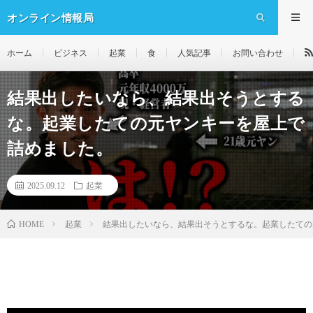
オンライン情報局
ホーム
ビジネス
起業
食
人気記事
お問い合わせ
結果出したいなら、結果出そうとする
な。起業したての元ヤンキーを屋上で
詰めました。
2025.09.12
起業
起業
結果出したいなら、結果出そうとするな。起業したての
HOME