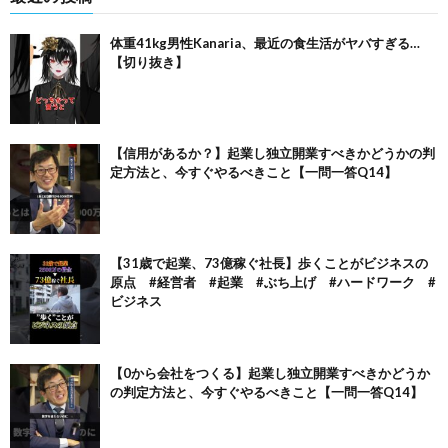
体重41kg男性Kanaria、最近の食生活がヤバすぎる…
【切り抜き】
【信用があるか？】起業し独立開業すべきかどうかの判
定方法と、今すぐやるべきこと【一問一答Q14】
【31歳で起業、73億稼ぐ社長】歩くことがビジネスの
原点 #経営者 #起業 #ぶち上げ #ハードワーク #
ビジネス
【0から会社をつくる】起業し独立開業すべきかどうか
の判定方法と、今すぐやるべきこと【一問一答Q14】