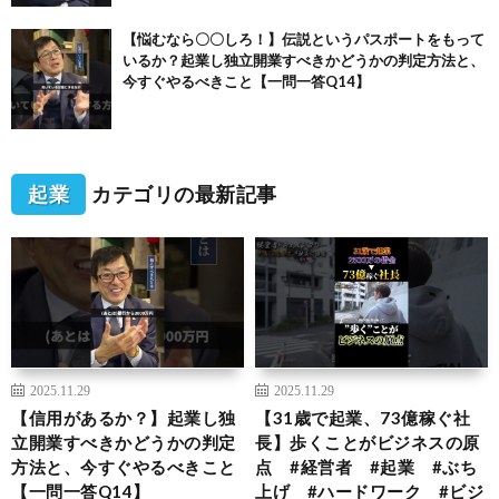
【悩むなら〇〇しろ！】伝説というパスポートをもって
いるか？起業し独立開業すべきかどうかの判定方法と、
今すぐやるべきこと【一問一答Q14】
起業
カテゴリの最新記事
2025.11.29
2025.11.29
【信用があるか？】起業し独
【31歳で起業、73億稼ぐ社
立開業すべきかどうかの判定
長】歩くことがビジネスの原
方法と、今すぐやるべきこと
点 #経営者 #起業 #ぶち
【一問一答Q14】
上げ #ハードワーク #ビジ