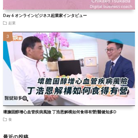
Day 6 オンラインビジネス起業家インタビュー
起業
壞膽固醇增心血管疾病風險 丁浩恩解構如何食得有營|醫健知多D
食
最近の投稿