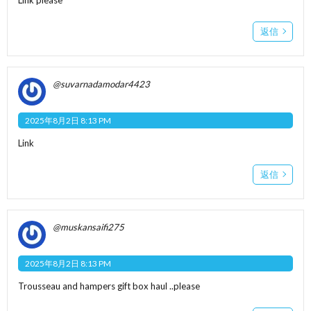
返信
@suvarnadamodar4423
2025年8月2日 8:13 PM
Link
返信
@muskansaifi275
2025年8月2日 8:13 PM
Trousseau and hampers gift box haul ..please