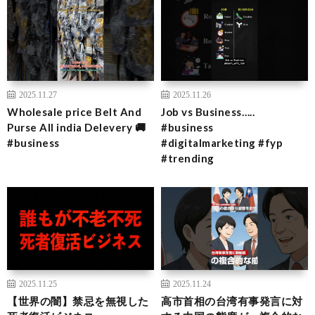
2025.11.27
2025.11.26
Wholesale price Belt And
Job vs Business…..
Purse All india Delevery 🚚
#business
#business
#digitalmarketing #fyp
#trending
2025.11.25
2025.11.24
【世界の闇】禁忌を無視した
高市首相の台湾有事発言に対