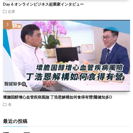
Day 6 オンラインビジネス起業家インタビュー
起業
壞膽固醇增心血管疾病風險 丁浩恩解構如何食得有營|醫健知多D
食
最近の投稿