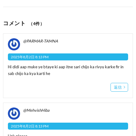
コメント
（4件）
@PARMAR-TAMNA
2025年8月2日 8:13 PM
Hi didi aap muke ye btaye ki aap itne sari chijo ka rivyu karke fir in
sab chijo ka kya karti he
返信
@MehvishHiba
2025年8月2日 8:13 PM
Link please