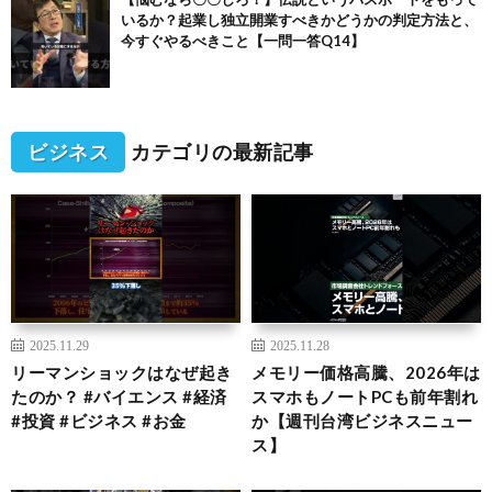
いるか？起業し独立開業すべきかどうかの判定方法と、
今すぐやるべきこと【一問一答Q14】
ビジネス
カテゴリの最新記事
2025.11.29
2025.11.28
リーマンショックはなぜ起き
メモリー価格高騰、2026年は
たのか？ #バイエンス #経済
スマホもノートPCも前年割れ
#投資 #ビジネス #お金
か【週刊台湾ビジネスニュー
ス】