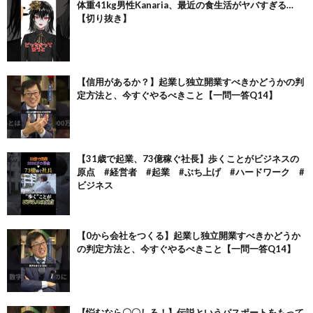
体重41kg男性Kanaria、最近の食生活がヤバすぎる…
【切り抜き】
【信用があるか？】起業し独立開業すべきかどうかの判
定方法と、今すぐやるべきこと【一問一答Q14】
【31歳で起業、73億稼ぐ社長】歩くことがビジネスの
原点 #経営者 #起業 #ぶち上げ #ハードワーク #
ビジネス
【0から会社をつくる】起業し独立開業すべきかどうか
の判定方法と、今すぐやるべきこと【一問一答Q14】
【悩むなら〇〇しろ！】伝説というパスポートをもって