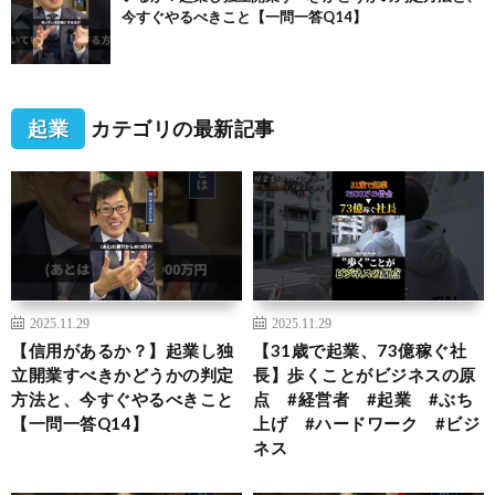
今すぐやるべきこと【一問一答Q14】
起業
カテゴリの最新記事
2025.11.29
2025.11.29
【信用があるか？】起業し独
【31歳で起業、73億稼ぐ社
立開業すべきかどうかの判定
長】歩くことがビジネスの原
方法と、今すぐやるべきこと
点 #経営者 #起業 #ぶち
【一問一答Q14】
上げ #ハードワーク #ビジ
ネス