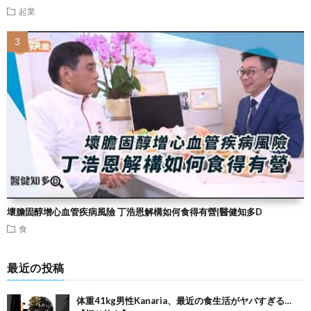
起業
壞膽固醇增心血管疾病風險 丁浩恩解構如何食得有營|醫健知多D
食
最近の投稿
体重41kg男性Kanaria、最近の食生活がヤバすぎる…