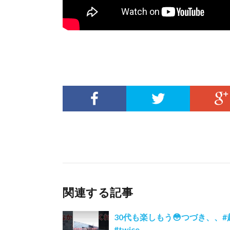
関連する記事
30代も楽しもう😳つづき、、#起業 
#twice