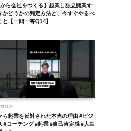
0から会社をつくる】起業し独立開業す
きかどうかの判定方法と、今すぐやるべ
こと【一問一答Q14】
25.11.29
から起業を反対された本当の理由 #ビジ
ス #コーチング #起業 #自己肯定感 #人生