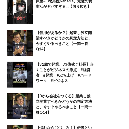
体重41kg男性Kanaria、最近の食
生活がヤバすぎる…【切り抜き】
【信用があるか？】起業し独立開
業すべきかどうかの判定方法と、
今すぐやるべきこと【一問一答
Q14】
【31歳で起業、73億稼ぐ社長】歩
くことがビジネスの原点 #経営
者 #起業 #ぶち上げ #ハード
ワーク #ビジネス
【0から会社をつくる】起業し独
立開業すべきかどうかの判定方法
と、今すぐやるべきこと【一問一
答Q14】
【悩むなら〇〇しろ！】伝説とい