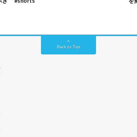
べき
#shorts
を
Back to Top