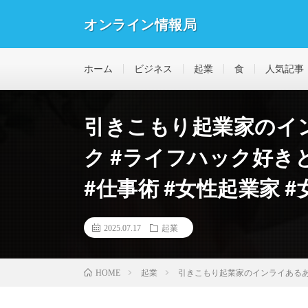
オンライン情報局
ホーム
ビジネス
起業
食
人気記事
引きこもり起業家のイ
ク #ライフハック好きと
#仕事術 #女性起業家 
2025.07.17
起業
起業
引きこもり起業家のインライあるある
HOME