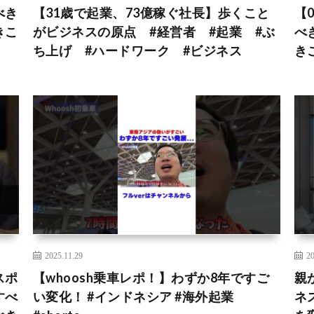
べき
【31歳で起業、73億稼ぐ社長】歩くこと
【
きこ
がビジネスの原点 #経営者 #起業 #ぶ
べ
ち上げ #ハードワーク #ビジネス
き
2025.11.29
20
スポ
【whoosh乗車レポ！】わずか8年ですご
親
すべ
い変化！ #インドネシア #海外起業
ネ