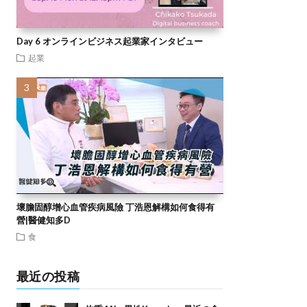
Day 6 オンラインビジネス起業家インタビュー
起業
壞膽固醇增心血管疾病風險 丁浩恩解構如何食得有
營|醫健知多D
食
最近の投稿