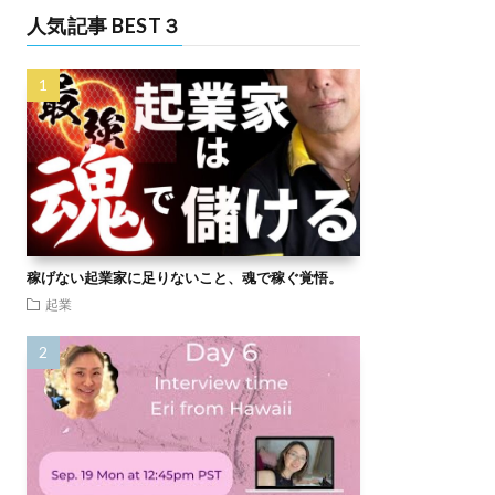
人気記事 BEST３
稼げない起業家に足りないこと、魂で稼ぐ覚悟。
起業