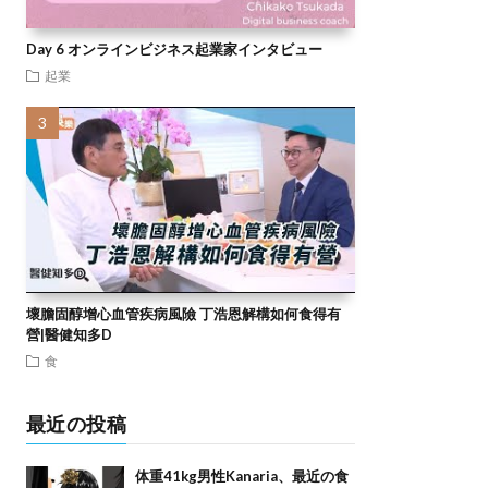
Day 6 オンラインビジネス起業家インタビュー
起業
壞膽固醇增心血管疾病風險 丁浩恩解構如何食得有
營|醫健知多D
食
最近の投稿
体重41kg男性Kanaria、最近の食