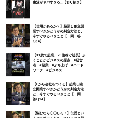
生活がヤバすぎる…【切り抜き】
【信用があるか？】起業し独立開
業すべきかどうかの判定方法と、
今すぐやるべきこと【一問一答
Q14】
【31歳で起業、73億稼ぐ社長】歩
くことがビジネスの原点 #経営
者 #起業 #ぶち上げ #ハード
ワーク #ビジネス
【0から会社をつくる】起業し独
立開業すべきかどうかの判定方法
と、今すぐやるべきこと【一問一
答Q14】
【悩むなら〇〇しろ！】伝説とい
うパスポートをもっているか？起