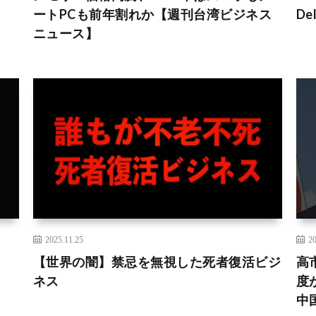
ートPCも前年割れか【週刊台湾ビジネス
Del
ニュース】
2025.11.25
20
【世界の闇】禁忌を無視した死者復活ビジ
高
ネス
度
中