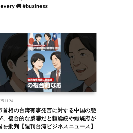
every 🚚 #business
25.11.24
市首相の台湾有事発言に対する中国の態
が、複合的な威嚇だと頼総統や総統府が
国を批判【週刊台湾ビジネスニュース】