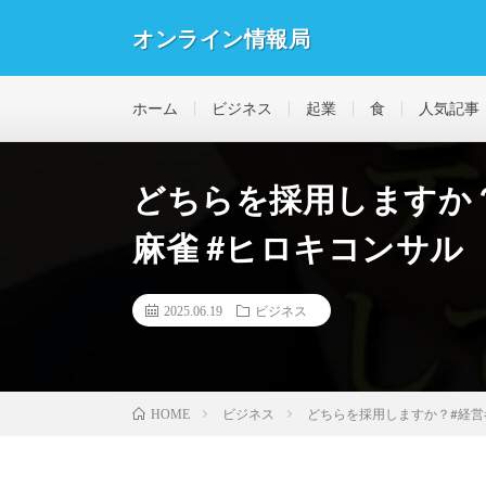
オンライン情報局
ホーム
ビジネス
起業
食
人気記事
どちらを採用しますか？#
麻雀 #ヒロキコンサル
2025.06.19
ビジネス
ビジネス
どちらを採用しますか？#経営者
HOME