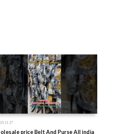
25.11.27
lesale price Belt And Purse All india