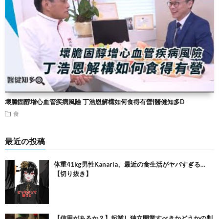
壞膽固醇增心血管疾病風險 丁浩恩解構如何食得有營|醫健知多D
食
最近の投稿
体重41kg男性Kanaria、最近の食生活がヤバすぎる…
【切り抜き】
【信用があるか？】起業し独立開業すべきかどうかの判