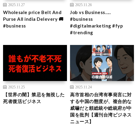
2025.11.27
2025.11.26
Wholesale price Belt And
Job vs Business…..
Purse All india Delevery 🚚
#business
#business
#digitalmarketing #fyp
#trending
2025.11.25
2025.11.24
【世界の闇】禁忌を無視した
高市首相の台湾有事発言に対
死者復活ビジネス
する中国の態度が、複合的な
威嚇だと頼総統や総統府が中
国を批判【週刊台湾ビジネス
ニュース】