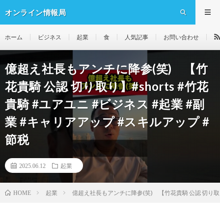
オンライン情報局
ホーム
ビジネス
起業
食
人気記事
お問い合わせ
億超え社長もアンチに降参(笑) 【竹
花貴騎 公認 切り取り】#shorts #竹花
貴騎 #ユアユニ #ビジネス #起業 #副
業 #キャリアアップ #スキルアップ #
節税
2025.06.12
起業
起業
億超え社長もアンチに降参(笑) 【竹花貴騎 公認 切り取り】#
HOME