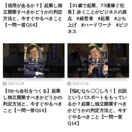
【信用があるか？】起業し独
【31歳で起業、73億稼ぐ社
立開業すべきかどうかの判定
長】歩くことがビジネスの原
方法と、今すぐやるべきこと
点 #経営者 #起業 #ぶち
【一問一答Q14】
上げ #ハードワーク #ビジ
ネス
2025.11.29
2025.11.29
【0から会社をつくる】起業
【悩むなら〇〇しろ！】伝説
し独立開業すべきかどうかの
というパスポートをもってい
判定方法と、今すぐやるべき
るか？起業し独立開業すべき
こと【一問一答Q14】
かどうかの判定方法と、今す
ぐやるべきこと【一問一答
Q14】