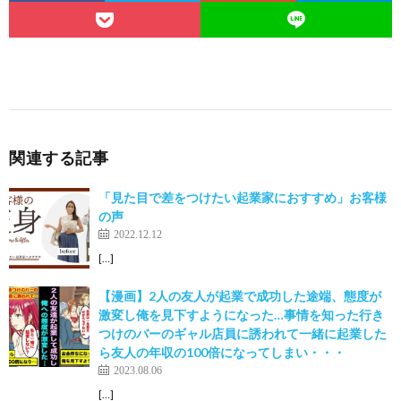
関連する記事
「見た目で差をつけたい起業家におすすめ」お客様
の声
2022.12.12
[…]
【漫画】2人の友人が起業で成功した途端、態度が
激変し俺を見下すようになった…事情を知った行き
つけのバーのギャル店員に誘われて一緒に起業した
ら友人の年収の100倍になってしまい・・・
2023.08.06
[…]