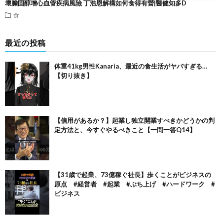
壞膽固醇增心血管疾病風險 丁浩恩解構如何食得有營|醫健知多D
食
最近の投稿
体重41kg男性Kanaria、最近の食生活がヤバすぎる…
【切り抜き】
【信用があるか？】起業し独立開業すべきかどうかの判
定方法と、今すぐやるべきこと【一問一答Q14】
【31歳で起業、73億稼ぐ社長】歩くことがビジネスの
原点 #経営者 #起業 #ぶち上げ #ハードワーク #
ビジネス