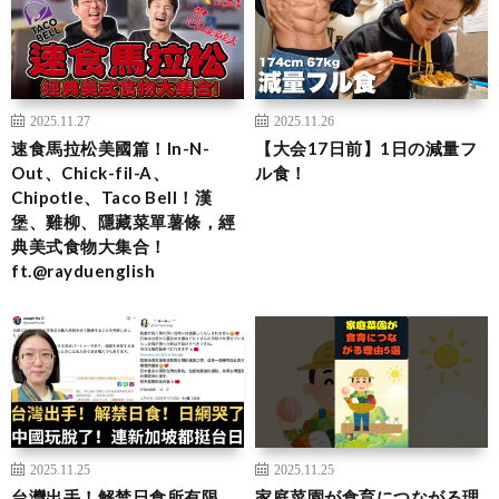
2025.11.27
2025.11.26
速食馬拉松美國篇！In-N-
【大会17日前】1日の減量フ
Out、Chick-fil-A、
ル食！
Chipotle、Taco Bell！漢
堡、雞柳、隱藏菜單薯條，經
典美式食物大集合！
ft.@rayduenglish
2025.11.25
2025.11.25
台灣出手！解禁日食所有限
家庭菜園が食育につながる理