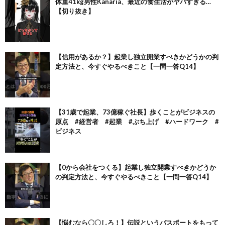
体重41kg男性Kanaria、最近の食生活がヤバすぎる…
【切り抜き】
【信用があるか？】起業し独立開業すべきかどうかの判
定方法と、今すぐやるべきこと【一問一答Q14】
【31歳で起業、73億稼ぐ社長】歩くことがビジネスの
原点 #経営者 #起業 #ぶち上げ #ハードワーク #
ビジネス
【0から会社をつくる】起業し独立開業すべきかどうか
の判定方法と、今すぐやるべきこと【一問一答Q14】
【悩むなら〇〇しろ！】伝説というパスポートをもって