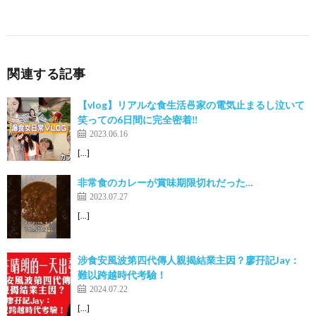
関連する記事
【vlog】リアルな食生活🍜家の電気止まるし泣いて
笑っての6日間に完全密着‼️
2023.06.16
[…]
非常食のカレーが賞味期限切れだった…
2023.07.27
[…]
涉食安風波第四代傳人親揭結業主因？廖孖記Jay：
難以跨越時代考驗！
2024.07.22
[…]