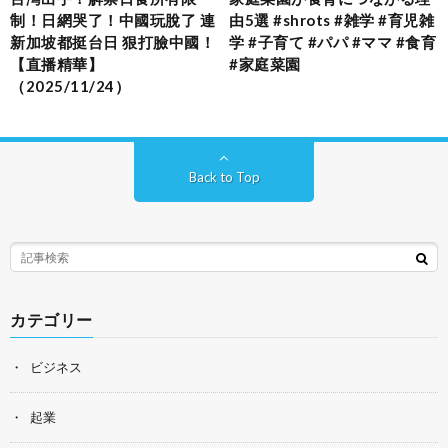
制！日網哭了！中國玩脫了 連
由5選 #shrots #雑学 #育児雑
新加坡都挺台日 狠打臉中國！
学 #子育て #パパ #ママ #食育
【直播精華】
#家庭菜園
（2025/11/24）
Back to Top
カテゴリー
ビジネス
起業