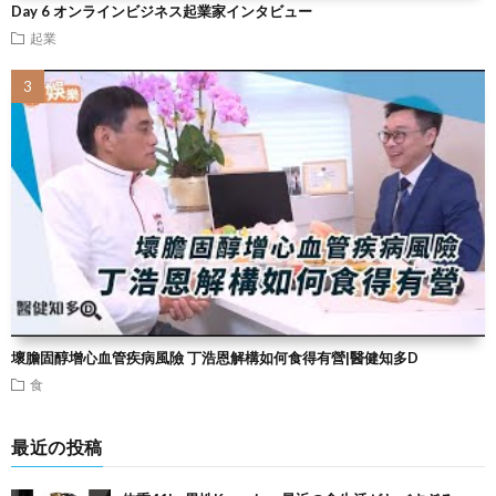
Day 6 オンラインビジネス起業家インタビュー
起業
壞膽固醇增心血管疾病風險 丁浩恩解構如何食得有營|醫健知多D
食
最近の投稿