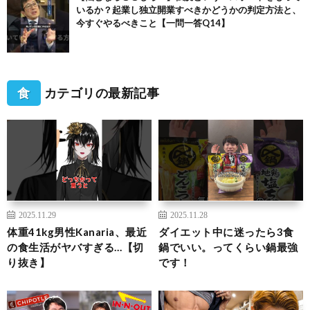
いるか？起業し独立開業すべきかどうかの判定方法と、
今すぐやるべきこと【一問一答Q14】
食
カテゴリの最新記事
2025.11.29
2025.11.28
体重41kg男性Kanaria、最近
ダイエット中に迷ったら3食
の食生活がヤバすぎる…【切
鍋でいい。ってくらい鍋最強
り抜き】
です！