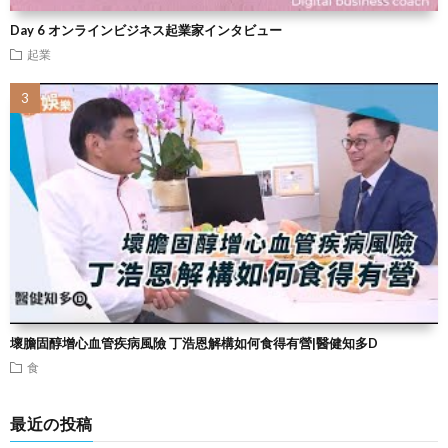
Day 6 オンラインビジネス起業家インタビュー
起業
壞膽固醇增心血管疾病風險 丁浩恩解構如何食得有營|醫健知多D
食
最近の投稿