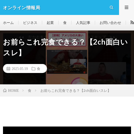
オンライン情報局
ホーム
ビジネス
起業
食
人気記事
お問い合わせ
お前らこれ完食できる？【2ch面白い
スレ】
2025.05.19
食
食
お前らこれ完食できる？【2ch面白いスレ】
HOME