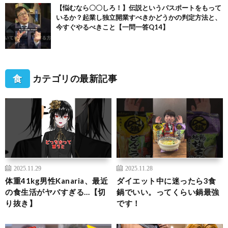
【悩むなら〇〇しろ！】伝説というパスポートをもって
いるか？起業し独立開業すべきかどうかの判定方法と、
今すぐやるべきこと【一問一答Q14】
食
カテゴリの最新記事
2025.11.29
2025.11.28
体重41kg男性Kanaria、最近
ダイエット中に迷ったら3食
の食生活がヤバすぎる…【切
鍋でいい。ってくらい鍋最強
り抜き】
です！