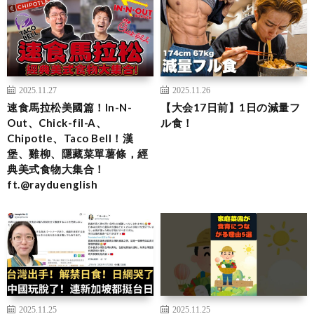
2025.11.27
2025.11.26
速食馬拉松美國篇！In-N-
【大会17日前】1日の減量フ
Out、Chick-fil-A、
ル食！
Chipotle、Taco Bell！漢
堡、雞柳、隱藏菜單薯條，經
典美式食物大集合！
ft.@rayduenglish
2025.11.25
2025.11.25