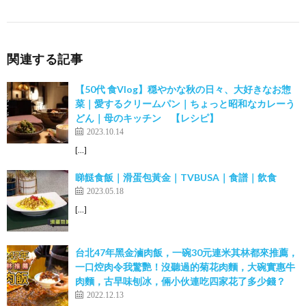
関連する記事
【50代 食Vlog】穏やかな秋の日々、大好きなお惣
菜｜愛するクリームパン｜ちょっと昭和なカレーう
どん｜母のキッチン 【レシピ】
2023.10.14
[…]
睇餸食飯｜滑蛋包黃金｜TVBUSA｜食譜｜飲食
2023.05.18
[…]
台北47年黑金滷肉飯，一碗30元連米其林都來推薦，
一口焢肉令我驚艷！沒聽過的菊花肉麵，大碗實惠牛
肉麵，古早味刨冰，倆小伙連吃四家花了多少錢？
2022.12.13