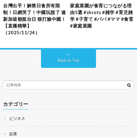
台灣出手！解禁日食所有限
家庭菜園が食育につながる理
制！日網哭了！中國玩脫了 連
由5選 #shrots #雑学 #育児雑
新加坡都挺台日 狠打臉中國！
学 #子育て #パパ #ママ #食育
【直播精華】
#家庭菜園
（2025/11/24）
Back to Top
カテゴリー
ビジネス
起業