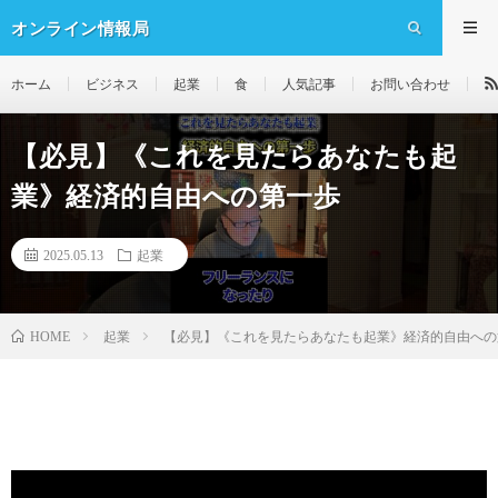
オンライン情報局
ホーム
ビジネス
起業
食
人気記事
お問い合わせ
【必見】《これを見たらあなたも起
業》経済的自由への第一歩
2025.05.13
起業
起業
【必見】《これを見たらあなたも起業》経済的自由への
HOME