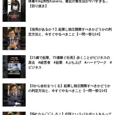
体重41kg男性Kanaria、最近の食生活がヤバすぎる…
【切り抜き】
【信用があるか？】起業し独立開業すべきかどうかの判
定方法と、今すぐやるべきこと【一問一答Q14】
【31歳で起業、73億稼ぐ社長】歩くことがビジネスの
原点 #経営者 #起業 #ぶち上げ #ハードワーク #
ビジネス
【0から会社をつくる】起業し独立開業すべきかどうか
の判定方法と、今すぐやるべきこと【一問一答Q14】
【悩むなら〇〇しろ！】伝説というパスポートをもって