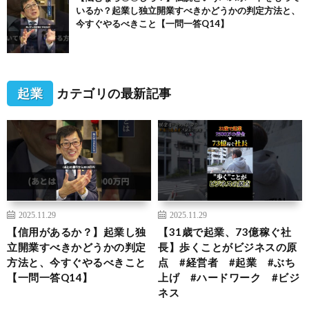
いるか？起業し独立開業すべきかどうかの判定方法と、
今すぐやるべきこと【一問一答Q14】
起業
カテゴリの最新記事
2025.11.29
2025.11.29
【信用があるか？】起業し独
【31歳で起業、73億稼ぐ社
立開業すべきかどうかの判定
長】歩くことがビジネスの原
方法と、今すぐやるべきこと
点 #経営者 #起業 #ぶち
【一問一答Q14】
上げ #ハードワーク #ビジ
ネス