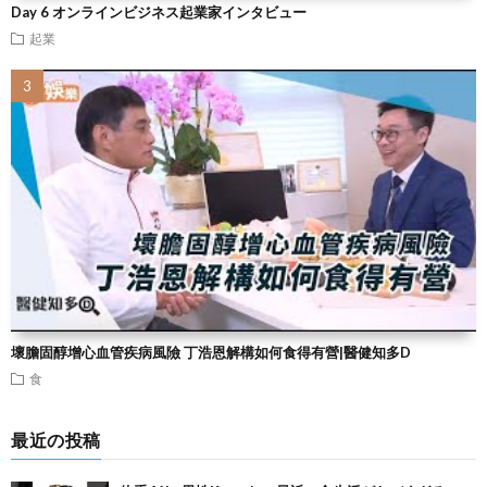
Day 6 オンラインビジネス起業家インタビュー
起業
壞膽固醇增心血管疾病風險 丁浩恩解構如何食得有營|醫健知多D
食
最近の投稿