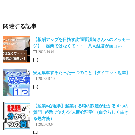
関連する記事
【報酬アップを目指す訪問看護師さんへのメッセー
ジ】 起業ではなくて・・・共同経営が面白い！
2023.10.01
[…]
安定集客するたった一つのこと【ダイエット起業】
2023.09.10
[…]
【起業×心理学】起業する時の課題がわかる４つの
質問│起業で使える“人間心理学”（自分らしく生き
る処方箋）
2023.09.04
[…]