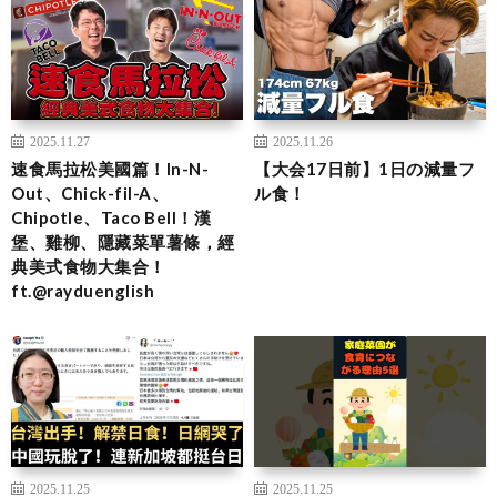
2025.11.27
2025.11.26
速食馬拉松美國篇！In-N-
【大会17日前】1日の減量フ
Out、Chick-fil-A、
ル食！
Chipotle、Taco Bell！漢
堡、雞柳、隱藏菜單薯條，經
典美式食物大集合！
ft.@rayduenglish
2025.11.25
2025.11.25