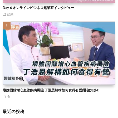
Day 6 オンラインビジネス起業家インタビュー
起業
壞膽固醇增心血管疾病風險 丁浩恩解構如何食得有營|醫健知多D
食
最近の投稿