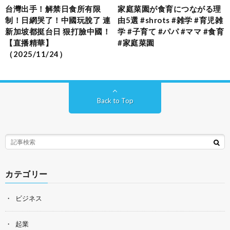
台灣出手！解禁日食所有限
家庭菜園が食育につながる理
制！日網哭了！中國玩脫了 連
由5選 #shrots #雑学 #育児雑
新加坡都挺台日 狠打臉中國！
学 #子育て #パパ #ママ #食育
【直播精華】
#家庭菜園
（2025/11/24）
Back to Top
カテゴリー
ビジネス
起業