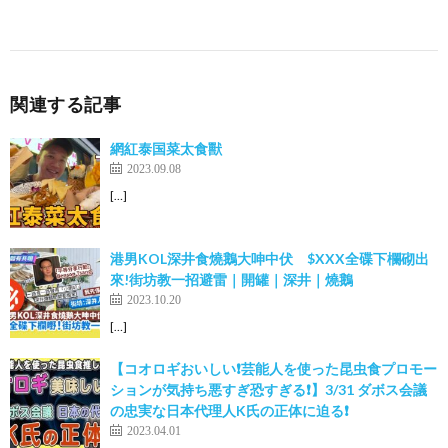
関連する記事
網紅泰国菜太食獸
2023.09.08
[…]
港男KOL深井食燒鵝大呻中伏 $XXX全碟下欄砌出
來!街坊教一招避雷｜開罐｜深井｜燒鵝
2023.10.20
[…]
【コオロギおいしい❗️芸能人を使った昆虫食プロモー
ションが気持ち悪すぎ恐すぎる❗️】3/31 ダボス会議
の忠実な日本代理人K氏の正体に迫る❗️
2023.04.01