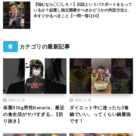
【悩むなら〇〇しろ！】伝説というパスポートをもって
いるか？起業し独立開業すべきかどうかの判定方法と、
今すぐやるべきこと【一問一答Q14】
食
カテゴリの最新記事
2025.11.29
2025.11.28
体重41kg男性Kanaria、最近
ダイエット中に迷ったら3食
の食生活がヤバすぎる…【切
鍋でいい。ってくらい鍋最強
り抜き】
です！