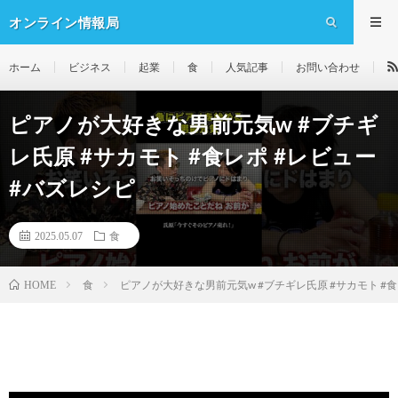
オンライン情報局
ホーム
ビジネス
起業
食
人気記事
お問い合わせ
ピアノが大好きな男前元気w #ブチギ
レ氏原 #サカモト #食レポ #レビュー
#バズレシピ
2025.05.07
食
食
ピアノが大好きな男前元気w #ブチギレ氏原 #サカモト #食
HOME