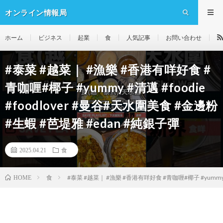
オンライン情報局
ホーム
ビジネス
起業
食
人気記事
お問い合わせ
#泰菜 #越菜｜ #漁樂 #香港有咩好食 #
青咖喱#椰子 #yummy #清邁 #foodie
#foodlover #曼谷#天水圍美食 #金邊粉
#生蝦 #芭堤雅 #edan #純銀子彈
2025.04.21
食
食
#泰菜 #越菜｜ #漁樂 #香港有咩好食 #青咖喱#椰子 #yummy #清
HOME