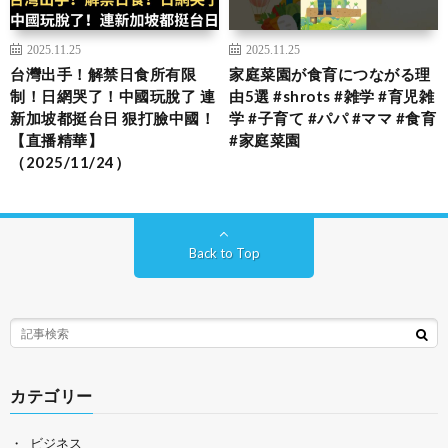
2025.11.25
2025.11.25
台灣出手！解禁日食所有限
家庭菜園が食育につながる理
制！日網哭了！中國玩脫了 連
由5選 #shrots #雑学 #育児雑
新加坡都挺台日 狠打臉中國！
学 #子育て #パパ #ママ #食育
【直播精華】
#家庭菜園
（2025/11/24）
Back to Top
カテゴリー
ビジネス