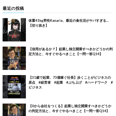
最近の投稿
体重41kg男性Kanaria、最近の食生活がヤバすぎる…
【切り抜き】
【信用があるか？】起業し独立開業すべきかどうかの判
定方法と、今すぐやるべきこと【一問一答Q14】
【31歳で起業、73億稼ぐ社長】歩くことがビジネスの
原点 #経営者 #起業 #ぶち上げ #ハードワーク #
ビジネス
【0から会社をつくる】起業し独立開業すべきかどうか
の判定方法と、今すぐやるべきこと【一問一答Q14】