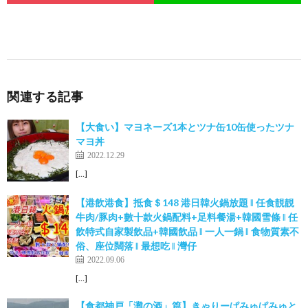
関連する記事
【大食い】マヨネーズ1本とツナ缶10缶使ったツナ
マヨ丼
2022.12.29
[…]
【港飲港食】抵食＄148 港日韓火鍋放題 ‖ 任食靚靚
牛肉/豚肉+數十款火鍋配料+足料餐湯+韓國雪條 ‖ 任
飲特式自家製飲品+韓國飲品 ‖ 一人一鍋 ‖ 食物質素不
俗、座位闊落 ‖ 最想吃 ‖ 灣仔
2022.09.06
[…]
【食都神戸「灘の酒」篇】きゃりーぱみゅぱみゅと