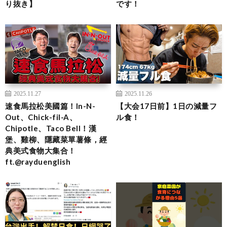
り抜き】
です！
2025.11.27
2025.11.26
速食馬拉松美國篇！In-N-
【大会17日前】1日の減量フ
Out、Chick-fil-A、
ル食！
Chipotle、Taco Bell！漢
堡、雞柳、隱藏菜單薯條，經
典美式食物大集合！
ft.@rayduenglish