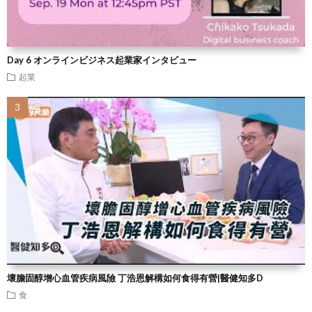
Day 6 オンラインビジネス起業家インタビュー
起業
壞膽固醇增心血管疾病風險 丁浩恩解構如何食得有營|醫健知多D
食