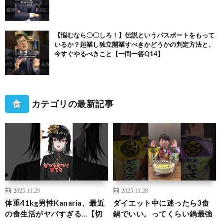
【悩むなら〇〇しろ！】伝説というパスポートをもって
いるか？起業し独立開業すべきかどうかの判定方法と、
今すぐやるべきこと【一問一答Q14】
食
カテゴリの最新記事
2025.11.29
2025.11.28
体重41kg男性Kanaria、最近
ダイエット中に迷ったら3食
の食生活がヤバすぎる…【切
鍋でいい。ってくらい鍋最強