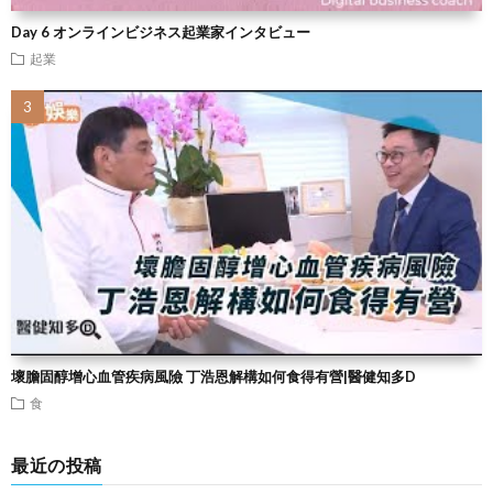
Day 6 オンラインビジネス起業家インタビュー
起業
壞膽固醇增心血管疾病風險 丁浩恩解構如何食得有營|醫健知多D
食
最近の投稿