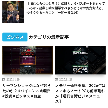
【悩むなら〇〇しろ！】伝説というパスポートをもって
いるか？起業し独立開業すべきかどうかの判定方法と、
今すぐやるべきこと【一問一答Q14】
ビジネス
カテゴリの最新記事
2025.11.29
2025.11.28
リーマンショックはなぜ起き
メモリー価格高騰、2026年は
たのか？ #バイエンス #経済
スマホもノートPCも前年割れ
#投資 #ビジネス #お金
か【週刊台湾ビジネスニュー
ス】