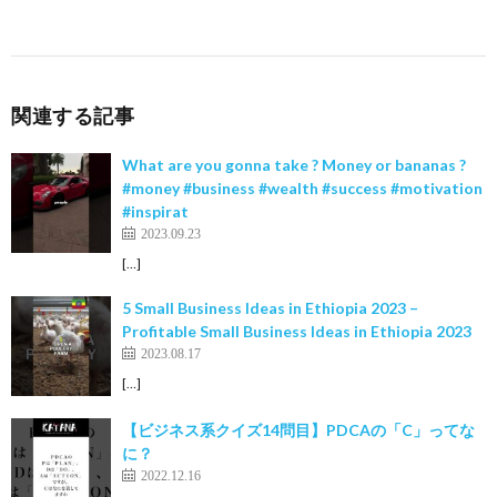
関連する記事
What are you gonna take ? Money or bananas ?
#money #business #wealth #success #motivation
#inspirat
2023.09.23
[…]
5 Small Business Ideas in Ethiopia 2023 –
Profitable Small Business Ideas in Ethiopia 2023
2023.08.17
[…]
【ビジネス系クイズ14問目】PDCAの「C」ってな
に？
2022.12.16