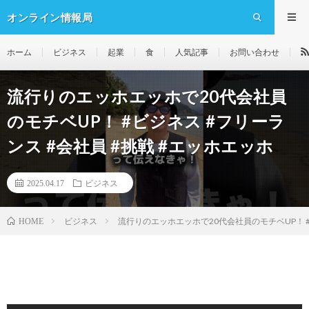
オンライン情報局
ホーム
ビジネス
起業
食
人気記事
お問い合わせ
流行りのエッホエッホで20代会社員
のモチベUP！ #ビジネス #フリーラ
ンス #会社員 #挑戦 #エッホエッホ
2025.04.17
ビジネス
ビジネス
流行りのエッホエッホで20代会社員のモチベUP！ #
HOME