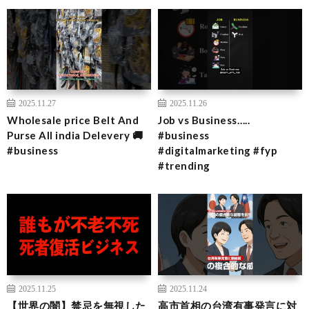
2025.11.27
2025.11.26
Wholesale price Belt And
Job vs Business…..
Purse All india Delevery 🚚
#business
#business
#digitalmarketing #fyp
#trending
2025.11.25
2025.11.24
【世界の闇】禁忌を無視した
高市首相の台湾有事発言に対