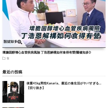
壞膽固醇增心血管疾病風險 丁浩恩解構如何食得有營|醫健知多D
食
最近の投稿
体重41kg男性Kanaria、最近の食生活がヤバすぎる…
【切り抜き】