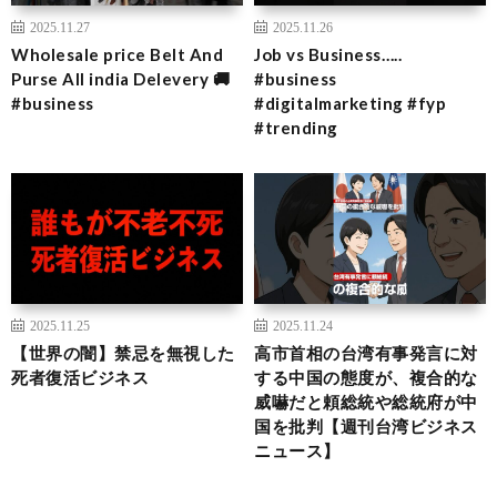
2025.11.27
2025.11.26
Wholesale price Belt And
Job vs Business…..
Purse All india Delevery 🚚
#business
#business
#digitalmarketing #fyp
#trending
2025.11.25
2025.11.24
【世界の闇】禁忌を無視した
高市首相の台湾有事発言に対
死者復活ビジネス
する中国の態度が、複合的な
威嚇だと頼総統や総統府が中
国を批判【週刊台湾ビジネス
ニュース】