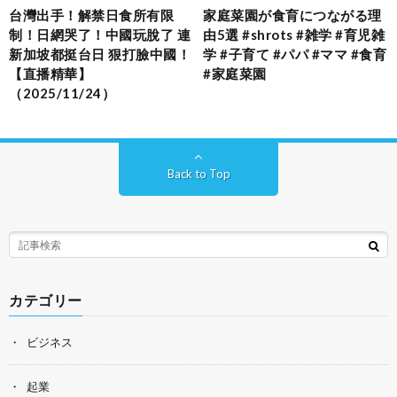
台灣出手！解禁日食所有限
家庭菜園が食育につながる理
制！日網哭了！中國玩脫了 連
由5選 #shrots #雑学 #育児雑
新加坡都挺台日 狠打臉中國！
学 #子育て #パパ #ママ #食育
【直播精華】
#家庭菜園
（2025/11/24）
Back to Top
カテゴリー
ビジネス
起業