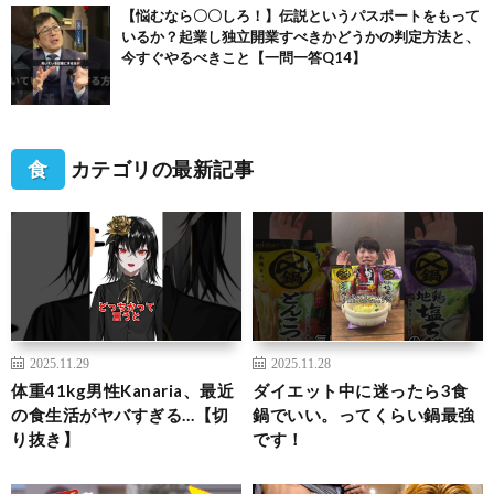
【悩むなら〇〇しろ！】伝説というパスポートをもって
いるか？起業し独立開業すべきかどうかの判定方法と、
今すぐやるべきこと【一問一答Q14】
食
カテゴリの最新記事
2025.11.29
2025.11.28
体重41kg男性Kanaria、最近
ダイエット中に迷ったら3食
の食生活がヤバすぎる…【切
鍋でいい。ってくらい鍋最強
り抜き】
です！