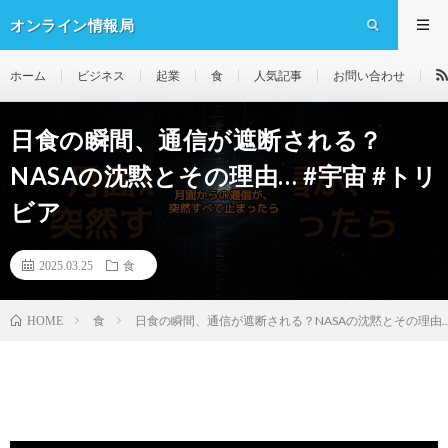
オンライン情報局
ホーム
ビジネス
起業
食
人気記事
お問い合わせ
日食の瞬間、通信が遮断される？
NASAの沈黙とその理由… #宇宙 #トリ
ビア
2025.03.25
食
食
日食の瞬間、通信が遮断される？NASAの沈黙とその理由… 
HOME