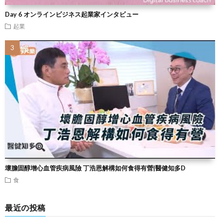
Day 6 オンラインビジネス起業家インタビュー
起業
壞膽固醇增心血管疾病風險 丁浩恩解構如何食得有營|醫健知多D
食
最近の投稿