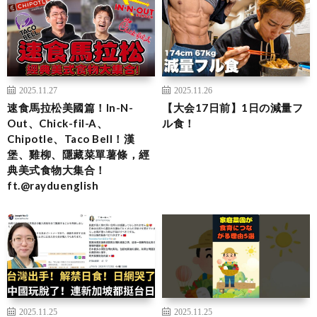
2025.11.27
2025.11.26
速食馬拉松美國篇！In-N-
【大会17日前】1日の減量フ
Out、Chick-fil-A、
ル食！
Chipotle、Taco Bell！漢
堡、雞柳、隱藏菜單薯條，經
典美式食物大集合！
ft.@rayduenglish
2025.11.25
2025.11.25