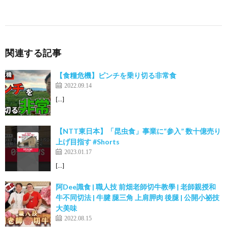
関連する記事
【食糧危機】ピンチを乗り切る非常食
2022.09.14
[…]
【NTT東日本】「昆虫食」事業に“参入” 数十億売り
上げ目指す #Shorts
2023.01.17
[…]
阿Dee識食 | 職人技 前畑老師切牛教學 | 老師親授和
牛不同切法 | 牛腱 腿三角 上肩胛肉 後腿 | 公開小祕技
大美味
2022.08.15