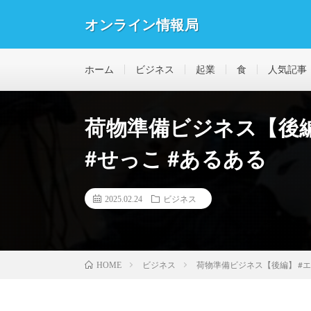
オンライン情報局
ホーム
ビジネス
起業
食
人気記事
荷物準備ビジネス【後編
#せっこ #あるある
2025.02.24
ビジネス
ビジネス
荷物準備ビジネス【後編】 #エ
HOME