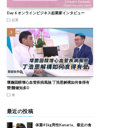
Day 6 オンラインビジネス起業家インタビュー
起業
壞膽固醇增心血管疾病風險 丁浩恩解構如何食得有
營|醫健知多D
食
最近の投稿
体重41kg男性Kanaria、最近の食