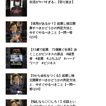
生活がヤバすぎる…【切り抜き】
【信用があるか？】起業し独立開
業すべきかどうかの判定方法と、
今すぐやるべきこと【一問一答
Q14】
【31歳で起業、73億稼ぐ社長】歩
くことがビジネスの原点 #経営
者 #起業 #ぶち上げ #ハード
ワーク #ビジネス
【0から会社をつくる】起業し独
立開業すべきかどうかの判定方法
と、今すぐやるべきこと【一問一
答Q14】
【悩むなら〇〇しろ！】伝説とい
うパスポートをもっているか？起