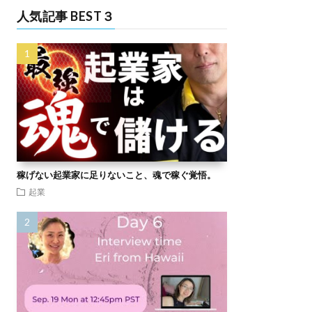
人気記事 BEST３
稼げない起業家に足りないこと、魂で稼ぐ覚悟。
起業