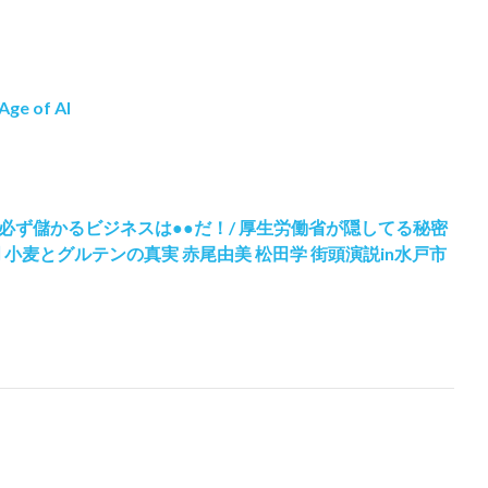
Age of AI
必ず儲かるビジネスは●●だ！/ 厚生労働省が隠してる秘密
 小麦とグルテンの真実 赤尾由美 松田学 街頭演説in水戸市