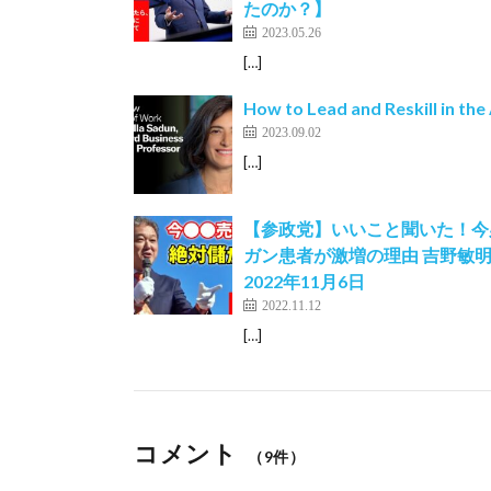
たのか？】
2023.05.26
[…]
How to Lead and Reskill in the 
2023.09.02
[…]
【参政党】いいこと聞いた！今
ガン患者が激増の理由 吉野敏明
2022年11月6日
2022.11.12
[…]
コメント
（9件）