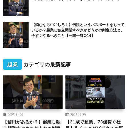
【悩むなら〇〇しろ！】伝説というパスポートをもって
いるか？起業し独立開業すべきかどうかの判定方法と、
今すぐやるべきこと【一問一答Q14】
起業
カテゴリの最新記事
2025.11.29
2025.11.29
【信用があるか？】起業し独
【31歳で起業、73億稼ぐ社
立開業すべきかどうかの判定
長】歩くことがビジネスの原