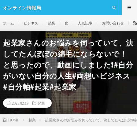
オンライン情報局
ホーム
ビジネス
起業
食
人気記事
お問い合わせ
起業家さんのお悩みを伺っていて、決
してたんぽぽの綿毛にならないで！
と思ったので、動画にしました❗️#自分
がいない自分の人生#両想いビジネス
#自分軸#起業#起業家
2025.02.19
起業
起業
起業家さんのお悩みを伺っていて、決してたんぽぽの綿毛
HOME