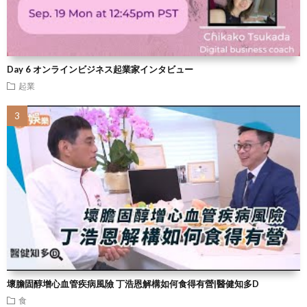
Day 6 オンラインビジネス起業家インタビュー
起業
壞膽固醇增心血管疾病風險 丁浩恩解構如何食得有營|醫健知多D
食