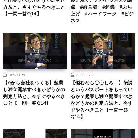
方法と、今すぐやるべきこと
点 #経営者 #起業 #ぶち
【一問一答Q14】
上げ #ハードワーク #ビジ
ネス
2025.11.29
2025.11.29
【0から会社をつくる】起業
【悩むなら〇〇しろ！】伝説
し独立開業すべきかどうかの
というパスポートをもってい
判定方法と、今すぐやるべき
るか？起業し独立開業すべき
こと【一問一答Q14】
かどうかの判定方法と、今す
ぐやるべきこと【一問一答
Q14】