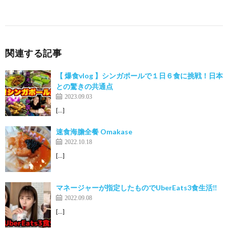
関連する記事
【 爆食vlog 】シンガポールで１日６食に挑戦！日本
との驚きの共通点
2023.09.03
[…]
速食海膽全餐 Omakase
2022.10.18
[…]
マネージャーが指定したものでUberEats3食生活‼️
2022.09.08
[…]