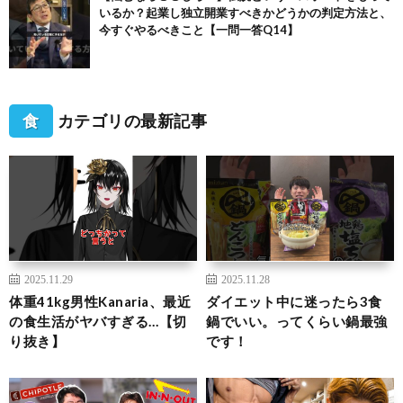
いるか？起業し独立開業すべきかどうかの判定方法と、
今すぐやるべきこと【一問一答Q14】
食
カテゴリの最新記事
2025.11.29
2025.11.28
体重41kg男性Kanaria、最近
ダイエット中に迷ったら3食
の食生活がヤバすぎる…【切
鍋でいい。ってくらい鍋最強
り抜き】
です！