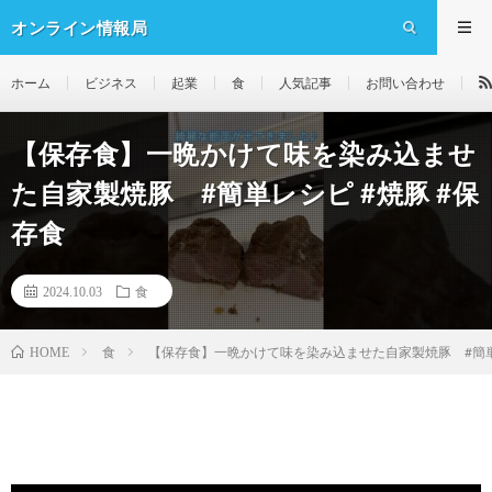
オンライン情報局
ホーム
ビジネス
起業
食
人気記事
お問い合わせ
【保存食】一晩かけて味を染み込ませ
た自家製焼豚 #簡単レシピ #焼豚 #保
存食
2024.10.03
食
食
【保存食】一晩かけて味を染み込ませた自家製焼豚 #簡単レ
HOME