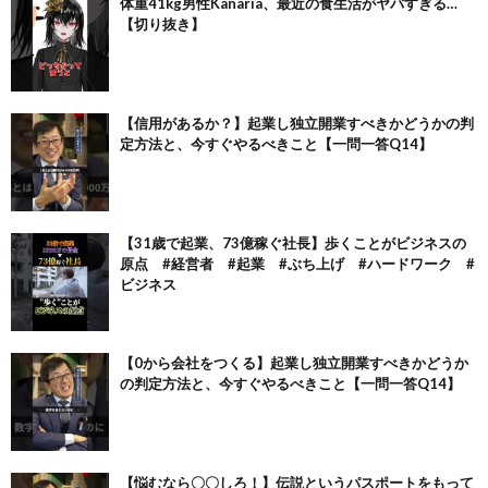
体重41kg男性Kanaria、最近の食生活がヤバすぎる…
【切り抜き】
【信用があるか？】起業し独立開業すべきかどうかの判
定方法と、今すぐやるべきこと【一問一答Q14】
【31歳で起業、73億稼ぐ社長】歩くことがビジネスの
原点 #経営者 #起業 #ぶち上げ #ハードワーク #
ビジネス
【0から会社をつくる】起業し独立開業すべきかどうか
の判定方法と、今すぐやるべきこと【一問一答Q14】
【悩むなら〇〇しろ！】伝説というパスポートをもって