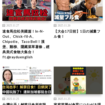
2025.11.27
2025.11.26
速食馬拉松美國篇！In-N-
【大会17日前】1日の減量フ
Out、Chick-fil-A、
ル食！
Chipotle、Taco Bell！漢
堡、雞柳、隱藏菜單薯條，經
典美式食物大集合！
ft.@rayduenglish
2025.11.25
2025.11.25
台灣出手！解禁日食所有限
家庭菜園が食育につながる理