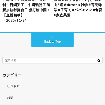
制！日網哭了！中國玩脫了 連
由5選 #shrots #雑学 #育児雑
新加坡都挺台日 狠打臉中國！
学 #子育て #パパ #ママ #食育
【直播精華】
#家庭菜園
（2025/11/24）
Back to Top
カテゴリー
ビジネス
起業