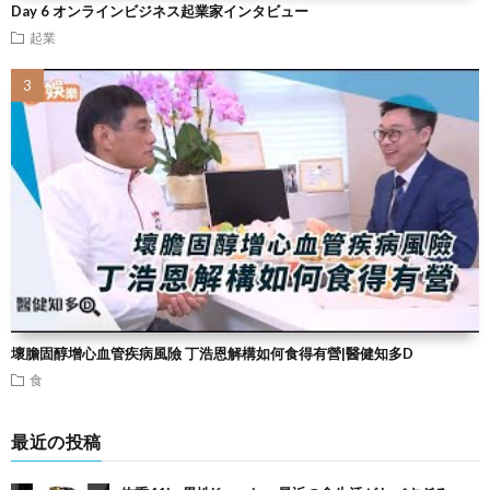
Day 6 オンラインビジネス起業家インタビュー
起業
壞膽固醇增心血管疾病風險 丁浩恩解構如何食得有營|醫健知多D
食
最近の投稿