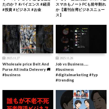
たのか？ #バイエンス #経済
スマホもノートPCも前年割れ
#投資 #ビジネス #お金
か【週刊台湾ビジネスニュー
ス】
2025.11.27
2025.11.26
Wholesale price Belt And
Job vs Business…..
Purse All india Delevery 🚚
#business
#business
#digitalmarketing #fyp
#trending