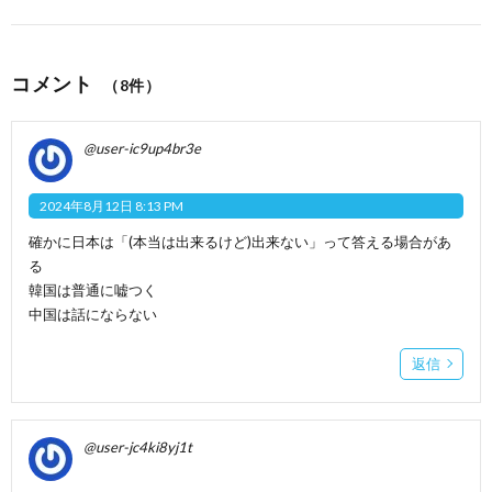
コメント
（8件）
@user-ic9up4br3e
2024年8月12日 8:13 PM
確かに日本は「(本当は出来るけど)出来ない」って答える場合があ
る
韓国は普通に嘘つく
中国は話にならない
返信
@user-jc4ki8yj1t