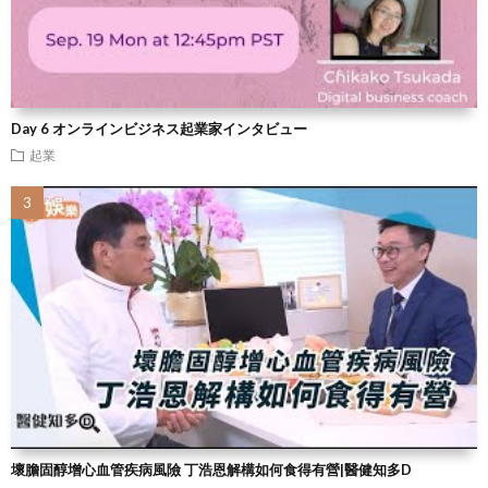
Day 6 オンラインビジネス起業家インタビュー
起業
壞膽固醇增心血管疾病風險 丁浩恩解構如何食得有營|醫健知多D