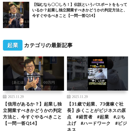
【悩むなら〇〇しろ！】伝説というパスポートをもって
いるか？起業し独立開業すべきかどうかの判定方法と、
今すぐやるべきこと【一問一答Q14】
起業
カテゴリの最新記事
2025.11.29
2025.11.29
【信用があるか？】起業し独
【31歳で起業、73億稼ぐ社
立開業すべきかどうかの判定
長】歩くことがビジネスの原
方法と、今すぐやるべきこと
点 #経営者 #起業 #ぶち
【一問一答Q14】
上げ #ハードワーク #ビジ
ネス