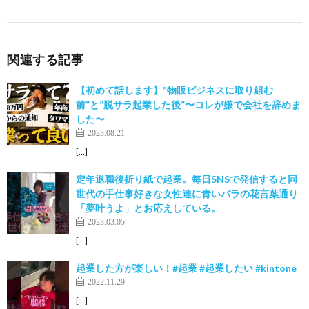
関連する記事
【初めて話します】”物販ビジネスに取り組む
前”と”脱サラ起業した後”〜コレが嫌で会社を辞めま
した〜
2023.08.21
[…]
定年退職後折り紙で起業。毎日SNSで発信すると同
世代の手仕事好きな女性達に青いバラの花言葉通り
「夢叶うよ」とお応えしている。
2023.03.05
[…]
起業した方が楽しい！#起業 #起業したい #kintone
2022.11.29
[…]