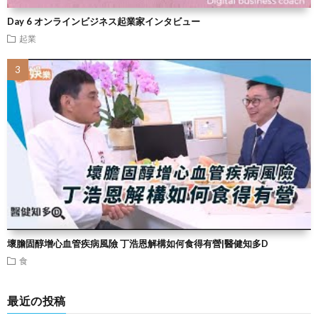
Day 6 オンラインビジネス起業家インタビュー
起業
壞膽固醇增心血管疾病風險 丁浩恩解構如何食得有營|醫健知多D
食
最近の投稿