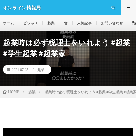
オンライン情報局
ホーム
ビジネス
起業
食
人気記事
お問い合わせ
起業時は必ず税理士をいれよう #起業
#学生起業 #起業家
2024.07.25
起業
起業
起業時は必ず税理士をいれよう #起業 #学生起業 #起業
HOME