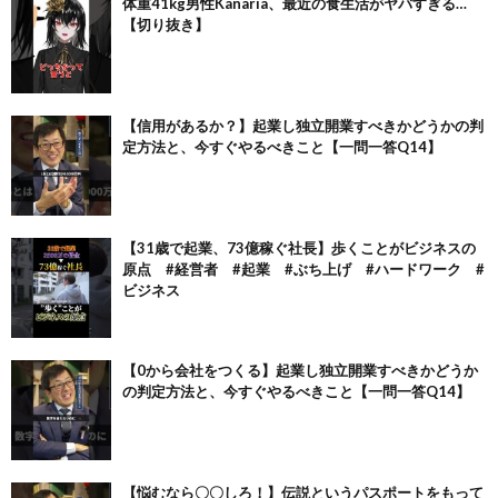
体重41kg男性Kanaria、最近の食生活がヤバすぎる…
【切り抜き】
【信用があるか？】起業し独立開業すべきかどうかの判
定方法と、今すぐやるべきこと【一問一答Q14】
【31歳で起業、73億稼ぐ社長】歩くことがビジネスの
原点 #経営者 #起業 #ぶち上げ #ハードワーク #
ビジネス
【0から会社をつくる】起業し独立開業すべきかどうか
の判定方法と、今すぐやるべきこと【一問一答Q14】
【悩むなら〇〇しろ！】伝説というパスポートをもって