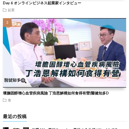
Day 6 オンラインビジネス起業家インタビュー
起業
壞膽固醇增心血管疾病風險 丁浩恩解構如何食得有營|醫健知多D
食
最近の投稿