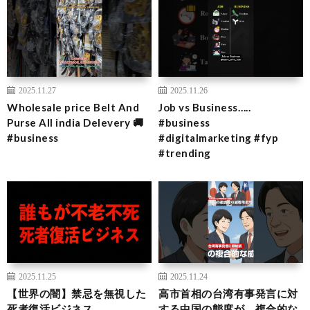
2025.11.27
2025.11.26
Wholesale price Belt And
Job vs Business…..
Purse All india Delevery 🚚
#business
#business
#digitalmarketing #fyp
#trending
2025.11.25
2025.11.24
【世界の闇】禁忌を無視した
高市首相の台湾有事発言に対
死者復活ビジネス
する中国の態度が、複合的な